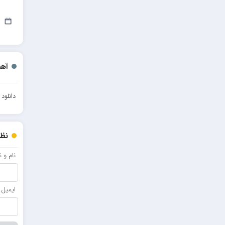
مرتضی خدیوی
11
احمدرضا بنام
امیرعلی کریمخانی
آهن
سامیار
سالار عقیلی
دانلود
امید ذاکری
نظر
نام و 
ایمیل