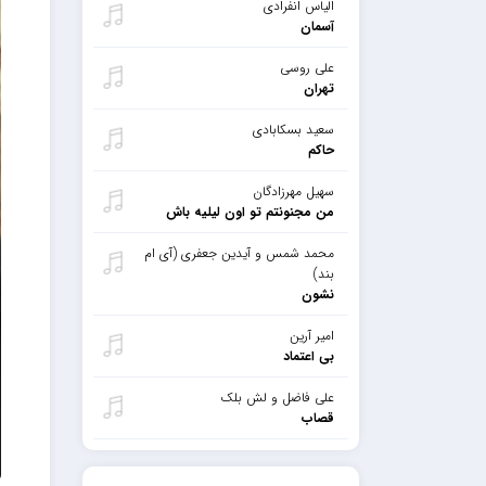
الیاس انفرادی
آسمان
علی روسی
تهران
سعید بسکابادی
حاکم
سهیل مهرزادگان
من مجنونتم تو اون لیلیه باش
محمد شمس و آیدین جعفری (آی ام
بند)
نشون
امیر آرین
بی اعتماد
علی فاضل و لش بلک
قصاب