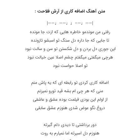
متن آهنگ اضافه کاری از آرش فلاحت :
|——♩—–♩♩——♩——|
رفتی من موندمو خاطره هایی که ازت جا مونده
تا جایی که جا داره دل سنگ تو اسبشو‌ تازونده
این جوری دل بردن و دل شکستن تو سن و سالت نبود
هرچی میگفتی میگفتم چشم اصلا عین خیالت نبود
تو اصلا حواست نبود
اضافه کاری کردی تو رابطه ای که یه پاش منم
منی که هر چی ام بشه قید تورو نمیزنم
از اولم این بودی فیلمت بوده عشق و عاشقی
دروغ نگو عوض شدی هنوزم عشق سابقی
دور برداشتی تا دیدی دلم گیرته
هنوزم دل اسیرته اما نمیارم به روت