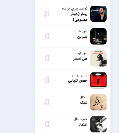
توحید پیری قراقیه
بیمار (هوش
مصنوعی)
امیر هناره
شیرین
امیر لرد
هل استار
مانی ویس
حضور تنهایی
مجال
لبیک
حمید دال
اعتماد