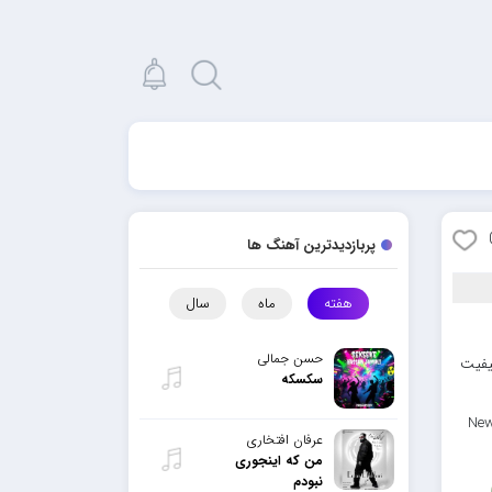
پربازدیدترین آهنگ ها
هفته
ماه
سال
حسن جمالی
یفیت
سکسکه
New
عرفان افتخاری
من که اینجوری
نبودم