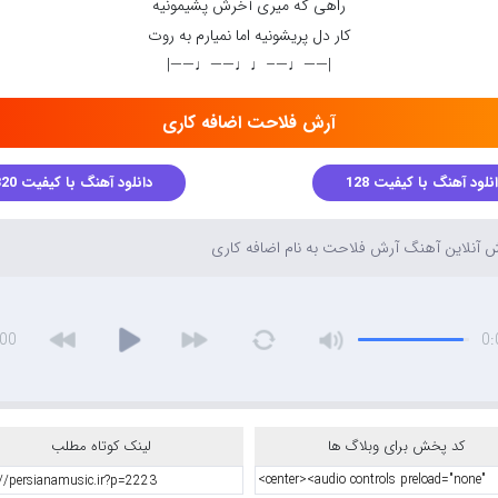
راهی که میری آخرش پشیمونیه
کار دل پریشونیه اما نمیارم به روت
|——♩—–♩♩——♩——|
آرش فلاحت اضافه کاری
نلود آهنگ با کیفیت 128
دانلود آهنگ با کیفیت 320
آنلاین آهنگ آرش فلاحت به نام اضافه کاری
:00
0:
کد پخش برای وبلاگ ها
لینک کوتاه مطلب