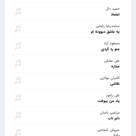
حمید دال
اعتماد
محمدرضا رضایی
یه عاشق دیوونه ام
مسعود آزاد
منو رد کردی
علی عشقی
ستاره
کامران مولایی
نقاشی
علی راموز
یاد من بیوفت
مرتضی یاسان
دلبر ناب
سروش شجاعی
یلدا