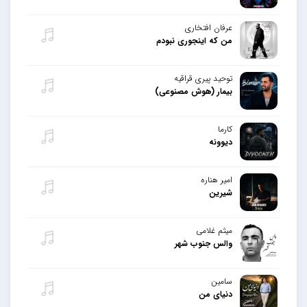
عرفان افتخاری
من که اینجوری نبودم
توحید پیری قراقیه
بیمار (هوش مصنوعی)
کارما
دیوونه
امیر هناره
شیرین
میثم غلامی
والس جنوب شهر
سامین
دنیای من