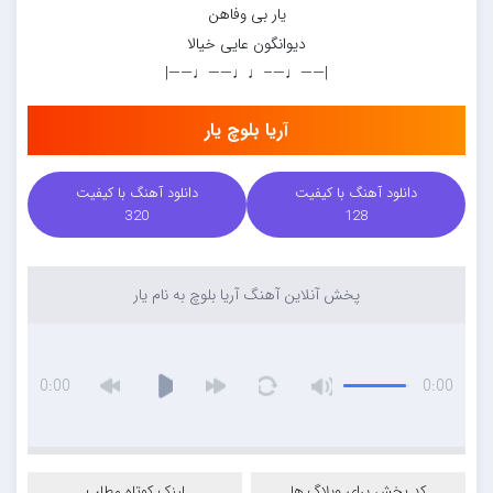
یار بی وفاهن
دیوانگون عایی خیالا
|——♩—–♩♩——♩——|
آریا بلوچ یار
دانلود آهنگ با کیفیت
دانلود آهنگ با کیفیت
320
128
پخش آنلاین آهنگ آریا بلوچ به نام یار
0:00
0:00
کد پخش برای وبلاگ ها
لینک کوتاه مطلب