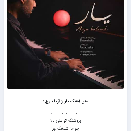
متن آهنگ یار از آریا بلوچ :
|——♩—–♩♩——♩——|
پروشتگه تو منی دلا
چو مه شیشگه ورا