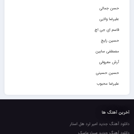
حسن جمالی
علیرضا ولایی
قاسم ای جی اچ
حسین رایج
مصطفی سابین
آرش معروفی
حسین حسینی
علیرضا محبوب
حسین حصارکی
مهدیار
آخرین آهنگ ها
کاپیتان
دانلود آهنگ جدید امیر لرد هل استار
مجید رضوی
دانلود آهنگ جدید میث ماسک