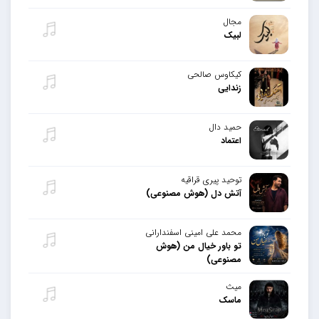
مجال
لبیک
کیکاوس صالحی
زندایی
حمید دال
اعتماد
توحید پیری قراقیه
آتش دل (هوش مصنوعی)
محمد علی امینی اسفندارانی
تو باور خیال من (هوش
مصنوعی)
میث
ماسک