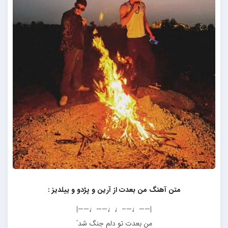
متن آهنگ من بعدت از آرین و پژدو و ییلدیز :
|——♩—–♩♩——♩——|
من بعدت تو دلم جنگ شد′