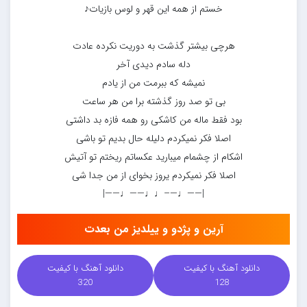
خستم از همه این قهر و لوس بازیات♪
هرچی بیشتر گذشت به دوریت نکرده عادت
دله سادم دیدی آخر
نمیشه که ببرمت من از یادم
بی تو صد روز گذشته برا من هر ساعت
بود فقط ماله من کاشکی رو همه فازه بد داشتی
اصلا فکر نمیکردم دلیله حال بدیم تو باشی
اشکام از چشمام میبارید عکساتم ریختم تو آتیش
اصلا فکر نمیکردم یروز بخوای از من جدا شی
|——♩—–♩♩——♩——|
آرین و پژدو و ییلدیز من بعدت
دانلود آهنگ با کیفیت
دانلود آهنگ با کیفیت
320
128