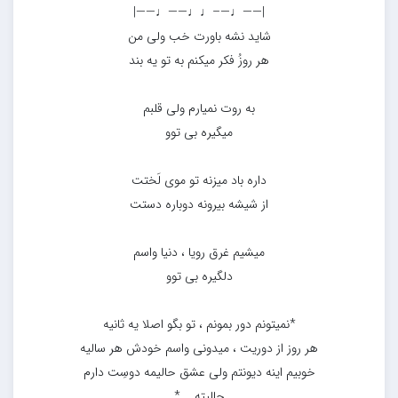
|——♩—–♩♩——♩——|
شاید نشه باورت خب ولی من
هر روزُ فکر میکنم به تو یه بند
به روت نمیارم ولی قلبم
میگیره بی توو
داره باد میزنه تو موی لَختت
از شیشه بیرونه دوباره دستت
میشیم غرق رویا ، دنیا واسم
دلگیره بی توو
*نمیتونم دور بمونم ، تو بگو اصلا یه ثانیه
هر روز از دوریت ، میدونی واسم خودش هر سالیه
خوبیم اینه دیونتم ولی عشق حالیمه دوسِت دارم
حالیته... *