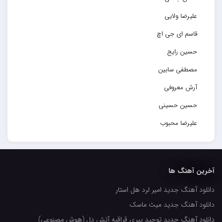
علیرضا ولایی
قاسم ای جی اچ
حسین رایج
مصطفی سابین
آرش معروفی
حسین حسینی
علیرضا محبوب
حسین حصارکی
مهدیار
آخرین آهنگ ها
کاپیتان
دانلود آهنگ جدید امیر لرد هل استار
مجید رضوی
دانلود آهنگ جدید میث ماسک
رضا رضانژاد
دانلود آهنگ جدید توحید پیری قراقیه آتش دل (هوش مصنوعی)