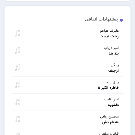
پیشنهادات اتفاقی
علیرضا هیاهو
راحت نیست
امیر دریاب
بند بند
یانگی
اراجیف
پازل باند
خاطره انگیز ۵
امیر آقاسی
دلشوره
محسن ربانی
هدفم باش
قیام و سلطان