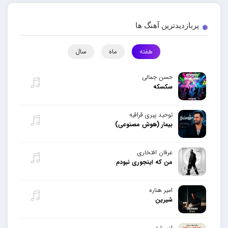
پربازدیدترین آهنگ ها
هفته
ماه
سال
حسن جمالی
سکسکه
توحید پیری قراقیه
بیمار (هوش مصنوعی)
عرفان افتخاری
من که اینجوری نبودم
امیر هناره
شیرین
امیر لرد