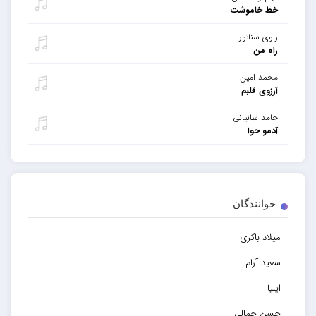
خط خاموشت
راوی سناتور
راه من
محمد امین
آرزوی قلبم
حامد سانیانی
آدمو حوا
خوانندگان
میلاد باکری
سعید آرام
ایلیا
حسن جمالی