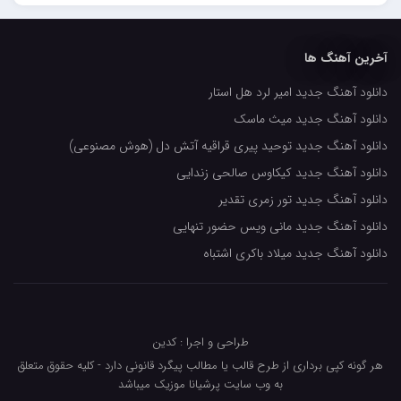
حسین حصارکی
مهدیار
آخرین آهنگ ها
کاپیتان
دانلود آهنگ جدید امیر لرد هل استار
مجید رضوی
دانلود آهنگ جدید میث ماسک
رضا رضانژاد
دانلود آهنگ جدید توحید پیری قراقیه آتش دل (هوش مصنوعی)
رضا مرانلو
دانلود آهنگ جدید کیکاوس صالحی زندایی
امیر عرفانی
دانلود آهنگ جدید تور زمری تقدیر
دانلود آهنگ جدید مانی ویس حضور تنهایی
رضا صادقی
دانلود آهنگ جدید میلاد باکری اشتباه
سعید شمس
محمد زینعلی
میهاد
طراحی و اجرا : کدین
مهرزاد اسفندیاری
هر گونه کپی برداری از طرح قالب یا مطالب پیگرد قانونی دارد - کلیه حقوق متعلق
به وب سایت پرشیانا موزیک میباشد
فرشاد میرزایی