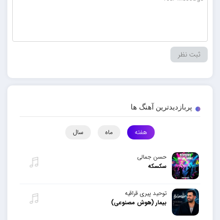
پربازدیدترین آهنگ ها
هفته
ماه
سال
حسن جمالی
سکسکه
توحید پیری قراقیه
بیمار (هوش مصنوعی)