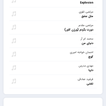
Explosion
مرتضی تقوی
مثل عشق
مرتضی مقدم
دورت بگردم (ورژن کاور)
محمد ام آر
دنیای من
احسان خواجه امیری
کوچ
مهدی مدرس
دلربا
فرشید صادقی
تفننی