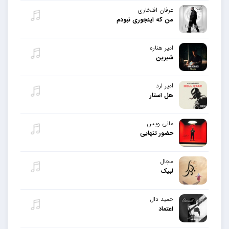
عرفان افتخاری
من که اینجوری نبودم
امیر هناره
شیرین
امیر لرد
هل استار
مانی ویس
حضور تنهایی
مجال
لبیک
حمید دال
اعتماد