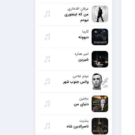
عرفان افتخاری
من که اینجوری
نبودم
کارما
دیوونه
امیر هناره
شیرین
میثم غلامی
والس جنوب شهر
سامین
دنیای من
بندیت
ناصرالدین شاه