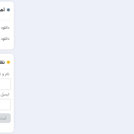
احمدرضا بنام
آهن
امیرعلی کریمخانی
دانلو
سامیار
دانلو
سالار عقیلی
امید ذاکری
نظر
نام و 
ایمیل