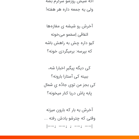
اگه شیش روزشو سرگرم بشه
ولی یه جمعه داره هر هفته!
آخرش رو شیشه ی مغازه‌ها
اتفاقی اِسمَمو می‌خونه
کیو داره چش به راهش باشه
که بپرسه: برمیگردی خونه؟
کی دیگه پیگیرِ اخبارا شه،
ببینه کی آستارا بارونه؟
کی بجز من توی جادّه یِ شمال
پابه پاش دریا کنار میخونه؟
آخرش یه بار که بارون می‏زنه
وقتی که چترشو یادش رفته ...
|——♩—–♩♩——♩——|