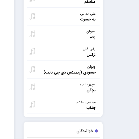
متاسفم
علی ندافی
یه حسرت
سیوان
زخم
رض عُلی
نرگس
ویوان
حسودی (ریمیکس دی جی نایب)
سپهر طیبی
بچگی
مرتضی مقدم
جذاب
خوانندگان