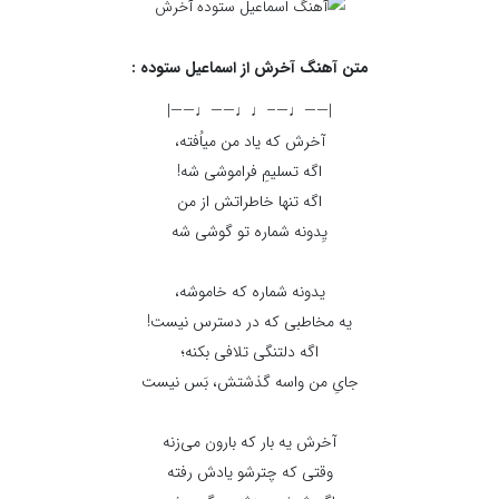
متن آهنگ آخرش از اسماعیل ستوده :
|——♩—–♩♩——♩——|
آخرش که یاد من می‏اُفته،
اگه تسلیمِ فراموشی شه!
اگه تنها خاطراتش از من
یِدونه شماره تو گوشی شه
یدونه شماره که خاموشه،
یه مخاطبی که در دسترس نیست!
اگه دلتنگی تلافی بکنه؛
جایِ من واسه گذشتش، بَس نیست
آخرش یه بار که بارون می‏‌زنه
وقتی که چترشو یادش رفته