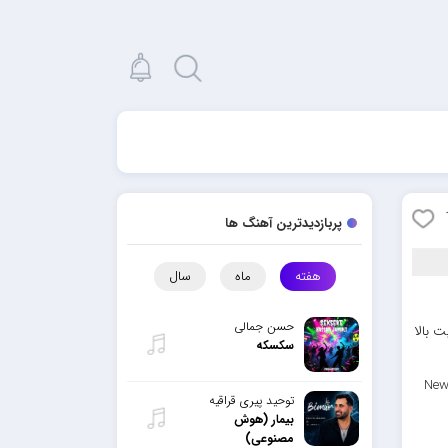
پربازدیدترین آهنگ ها
هفته
ماه
سال
حسن جمالی
 بالا
سکسکه
New
توحید پیری قراقیه
بیمار (هوش
مصنوعی)