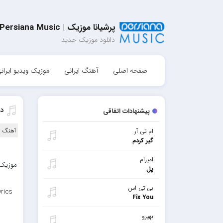
پرشیانا موزیک | Persiana Music
دانلود موزیک جدید
صفحه اصلی
آهنگ ایرانی
موزیک ویدیو ایران
دا
پیشنهادات اتفاقی
آهنگ ا
ام تی آر
گیر کردم
امیرام
موزیک 
پل
بی تی اس
rics
Fix You
بهیرو