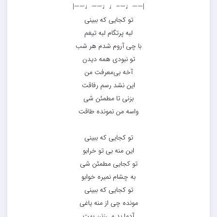
|——♩—–♩♩——♩——|
تو کجایی که ببینی
لبه پرتگام لبه تیغم
با چی آروم شدم هر شب
تو نبودی همه دیدن
آخه بی‌معرفت من
این نشد رسم رفاقت
بزنی تا مطمئن شی
واسه من نمونده طاقت
تو کجایی که ببینی
این منه بی تو خرابو
تو کجایی مطمئن شی
به چشام نمیره خوابو
تو کجایی که ببینی
مونده چی از منه یاغی
آدما بد می‌زنن بهت