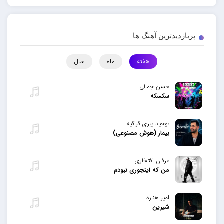
پربازدیدترین آهنگ ها
هفته
ماه
سال
حسن جمالی
سکسکه
توحید پیری قراقیه
بیمار (هوش مصنوعی)
عرفان افتخاری
من که اینجوری نبودم
امیر هناره
شیرین