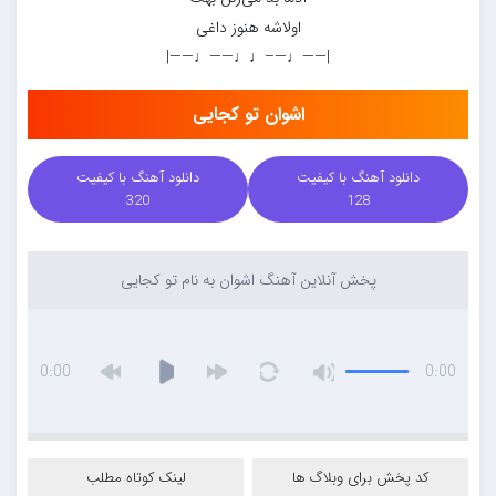
اولاشه هنوز داغی
|——♩—–♩♩——♩——|
اشوان تو کجایی
دانلود آهنگ با کیفیت
دانلود آهنگ با کیفیت
320
128
پخش آنلاین آهنگ اشوان به نام تو کجایی
0:00
0:00
کد پخش برای وبلاگ ها
لینک کوتاه مطلب