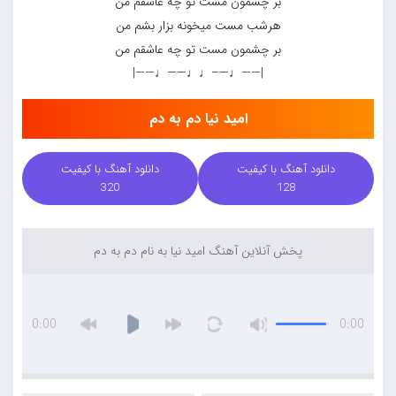
بر چشمون مست تو چه عاشقم من
هرشب مست میخونه بزار بشم من
بر چشمون مست تو چه عاشقم من
|——♩—–♩♩——♩——|
امید نیا دم به دم
دانلود آهنگ با کیفیت
دانلود آهنگ با کیفیت
320
128
پخش آنلاین آهنگ امید نیا به نام دم به دم
0:00
0:00