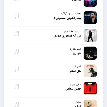
سکسکه
توحید پیری قراقیه
بیمار (هوش مصنوعی)
عرفان افتخاری
من که اینجوری نبودم
امیر هناره
شیرین
امیر لرد
هل استار
مانی ویس
حضور تنهایی
مجال
لبیک