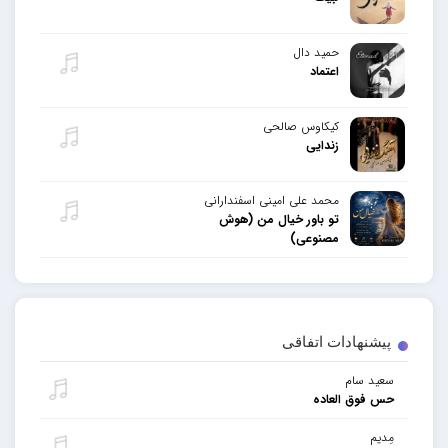
حمید دال
اعتماد
کیکاوس صالحی
زندایی
محمد علی امینی اسفندارانی
تو باور خیال من (هوش
مصنوعی)
پیشنهادات اتفاقی
سعید سام
حس فوق العاده
مِدیم