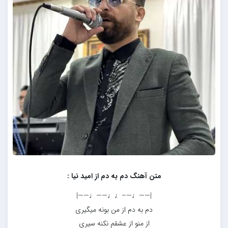
متن آهنگ دم به دم از امید نیا :
|——♩—–♩♩——♩——|
دم به دم از من بونه میگیری
از منو از عشقم نکنه سیری