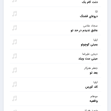
دنت کام بک
لئا
دروغای قشنگ
سجاد علامی
عاشق ندیدم در حد تو
ایلیا
بمبئی کوچولو
دیجی علیرضا
مینی ست ویلد
جعفر هنرکار
بعد تو
ایلیا
آف کورس
موهام
واقعیه
حمید هیراد