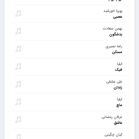
پوریا خورشید
عصبی
بهمن سعادت
بدشگون
رضا نصیری
مسکن
ایلیا
فیک
علی عشقی
زندان
ایلیا
ماچ
عرفان رمضانی
عاشق
کیان چگینی