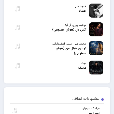
حمید دال
اعتماد
توحید پیری قراقیه
آتش دل (هوش مصنوعی)
محمد علی امینی اسفندارانی
تو باور خیال من (هوش
مصنوعی)
میث
ماسک
پیشنهادات اتفاقی
سیامک خرمیان
آروم آروم