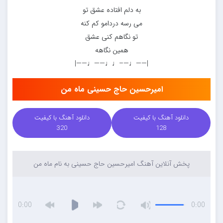
به دلم افتاده عشق تو
می رسه دردامو کم کنه
تو نگاهم کنی عشق
همین نگاهه
|——♩—–♩♩——♩——|
امیرحسین حاج حسینی ماه من
دانلود آهنگ با کیفیت
دانلود آهنگ با کیفیت
320
128
پخش آنلاین آهنگ امیرحسین حاج حسینی به نام ماه من
0:00
0:00