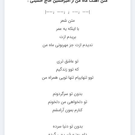
متن آهنگ ماه من از امیرحسین حاج حسینی :
|——♩—–♩♩——♩——|
متن شعر
با اینکه یه عمر
بریدم ازت
ندیدم ازت جز مهربونی ماه من
تو عاشق تری
که توو زندگیم
توو تنهاییام تنها تویی همراه من
بدون تو سرگردونم
تو دلخواهی من دلخونم
کنارم بمون آرامشم
بدون تو دنیا سرده
دلم روز و شب می گرده