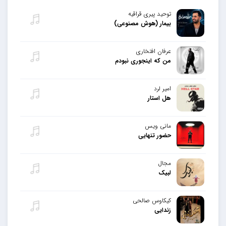
توحید پیری قراقیه
بیمار (هوش مصنوعی)
عرفان افتخاری
من که اینجوری نبودم
امیر لرد
هل استار
مانی ویس
حضور تنهایی
مجال
لبیک
کیکاوس صالحی
زندایی