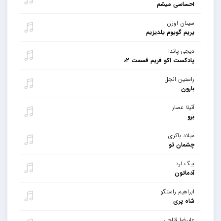
احساسی میشم
سینان اوزن
یریم گویوم یلدیزیم
دیجی پاندا
پادکست اکو فریم قسمت ۰۲
راستین انجل
بارون
آتیلا عصار
برو
میلاد باکری
چشمان تو
بیگ لرد
آدماتون
ابراهیم راستگو
شاه پری
علیرضا فتاحی