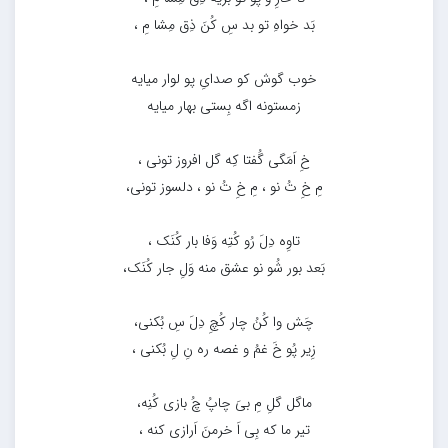
بَد خواهِ تو بد سِ کُنَ ذِق مِشا مِ ،
خوب گوش کو صدایِ پو لوار میایه
زمستونه اگه بِستی بهار میایه
خِ اَمَگی گُفتا کِه گل افروز تونی ،
مِ خِ تُ نو ، مِ خِ تُ نو ، دلسوز تونی،
تاوِه دِلَ رُو کُتِه وَفا بار کُنَک ،
بَعد بور شُو نو عشق منه وَلِ جار کُنَک،
چَش وا کُنُ چار کُچِ دِلَ سِ بُکنی،
زِیر پُو خَ غمُ و غصه ره نِ لِ بُکنی ،
ماگل گلِ مِ بیَ چاپُ چُ بازی کُنِه،
تیر ما که بِی اَ خرمنَ اَرازی کنه ،