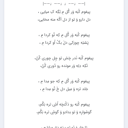
|——♩—–♩♩——♩——|
پیغوم کُنِه وَر گُل مِ بُگِه کِ میایی ،
دل دارو وَ تو از دل اَگَه منه مخایی،
پیغوم کُنِه وَر گُل مِ کِه تُو کردا مِ ،
پَشتِه چورَکی دلَ بگُ اُو کردا مِ ،
پیغوم کُنِه نَدر چَش تو چِل چوری کُنُ،
تَکِه دِلِه وَر مونده رو دُوری کُنُ،
پیغوم کُنِه وَر گُل مِ کِه جو مِدا مِ ،
جَلد ترَه وَ مِیل دل خَ تُو مِدا مِ ،
پیغوم کُنِه رو دَکُنچَه اُشِ تره بَگُم،
گوشوارِه وَ تو بدادو وَ گوشِ تره بَگُم،
تا خارِ وَ پُو تو بریَه دِق مِشا مِ ،