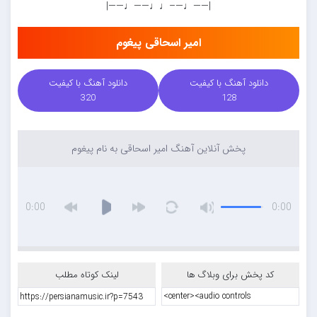
|——♩—–♩♩——♩——|
امیر اسحاقی پیغوم
دانلود آهنگ با کیفیت
دانلود آهنگ با کیفیت
320
128
پخش آنلاین آهنگ امیر اسحاقی به نام پیغوم
0:00
0:00
کد پخش برای وبلاگ ها
لینک کوتاه مطلب