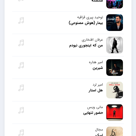
سکسکه
توحید پیری قراقیه
بیمار (هوش مصنوعی)
عرفان افتخاری
من که اینجوری نبودم
امیر هناره
شیرین
امیر لرد
هل استار
مانی ویس
حضور تنهایی
مجال
لبیک