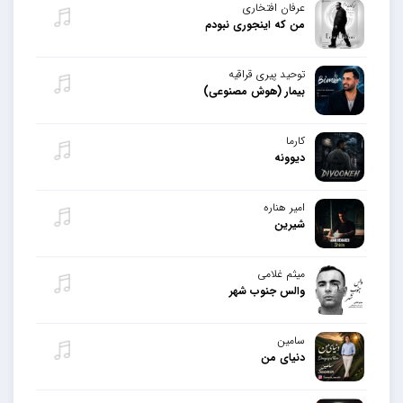
عرفان افتخاری
من که اینجوری نبودم
توحید پیری قراقیه
بیمار (هوش مصنوعی)
کارما
دیوونه
امیر هناره
شیرین
میثم غلامی
والس جنوب شهر
سامین
دنیای من