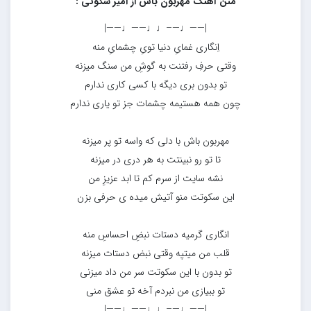
متن آهنگ مهربون باش از امیر سکوتی :
|——♩—–♩♩——♩——|
اِنگاری غمایِ دنیا تویِ چشمایِ منه
وقتی حرفِ رفتنت به گوشِ من سنگ میزنه
تو بدون بری دیگه با کسی کاری ندارم
چون همه هستیمه چشمات جز تو یاری ندارم
مهربون باش با دلی که واسه تو پر میزنه
تا تو رو نبینتت به هر دری در میزنه
نشه سایت از سرم کم تا ابد عزیزِ من
این سکوتت منو آتیش میده ی حرفی بزن
انگاری گرمیه دستات نبضِ احساسِ منه
قلب من میتپه وقتی نبض دستات میزنه
تو بدون با این سکوتت سر من داد میزنی
تو ببیازی من نبردم آخه تو عشق منی
|——♩—–♩♩——♩——|