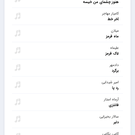
هنوز چشمای من خیسه
کامیار مهاجر
آخر خط
میلان
ماه قرمز
علیماه
لاک قرمز
دادمهر
برگرد
امیر شیدایی
رد پا
آرماه استار
فانتزی
سالار بحیرایی
دلبر
کامی بکامی