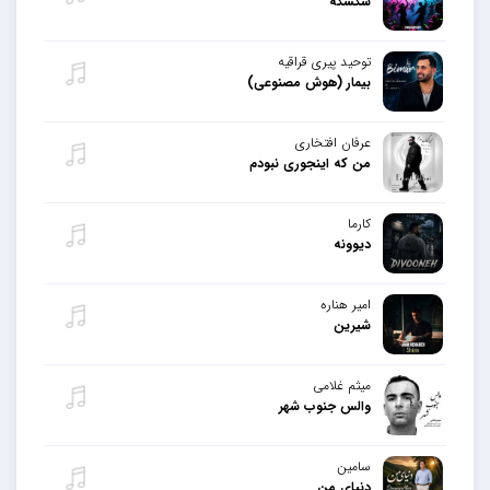
سکسکه
توحید پیری قراقیه
بیمار (هوش مصنوعی)
عرفان افتخاری
من که اینجوری نبودم
کارما
دیوونه
امیر هناره
شیرین
میثم غلامی
والس جنوب شهر
سامین
دنیای من