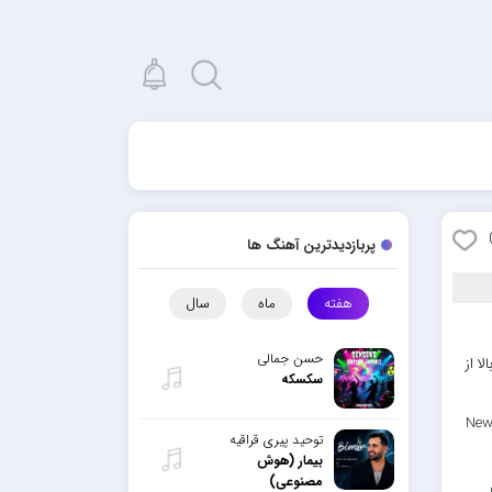
پربازدیدترین آهنگ ها
هفته
ماه
سال
حسن جمالی
ا از
سکسکه
New
توحید پیری قراقیه
بیمار (هوش
مصنوعی)