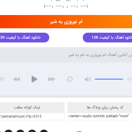
|——♩—–♩♩——♩——|
ام نوروزی یه شیر
نلود آهنگ با کیفیت 128
دانلود آهنگ با کیفیت 320
آنلاین آهنگ ام نوروزی به نام یه شیر
:00
0:
کد پخش برای وبلاگ ها
لینک کوتاه مطلب