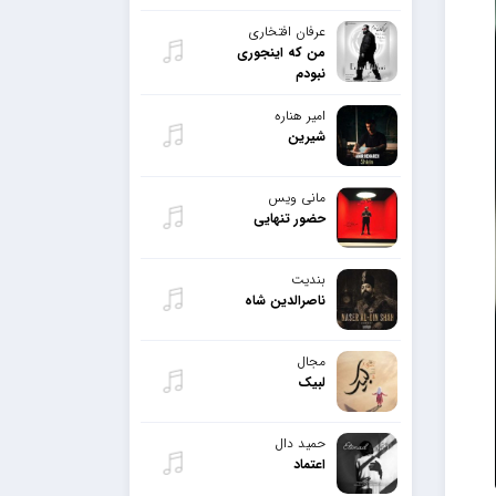
عرفان افتخاری
من که اینجوری
نبودم
امیر هناره
شیرین
مانی ویس
حضور تنهایی
بندیت
ناصرالدین شاه
مجال
لبیک
حمید دال
اعتماد