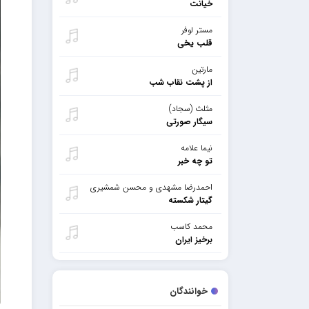
خیانت
مستر لوفر
قلب یخی
مارتین
از پشت نقاب شب
مثلث (سجاد)
سیگار صورتی
نیما علامه
تو چه خبر
احمدرضا مشهدی و محسن شمشیری
گیتار شکسته
محمد کاسب
برخیز ایران
خوانندگان