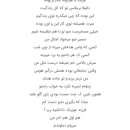
غریب با هرگونه عذر و بهانه
دقیقا برعکس تو که کل زندگیت
این بوده که چی میگذره توی زندگیم
سرت همیشه توی کار این و اون بوده
خیلی مسخرست منو تو با هم مقایسه شیم
مسیر منو میخواد امثال من
کسی که واس هدفش میزنه از نون شب
کسی ک هر باختو یه برد میبینه
سرش بالاس خم نمیشه درست مثل من
وقتی جنابعالی بوده همش درگیر هوس
من ترمز بریدم تو جاده هدف
چشام تجربه نکرد یه خواب راحتو
همون شبی ک چت مست بودی پای گلو علف
مبادا که بگیری مارو دست کم
فرزند موزیک داداشیه رپ آ
هم اول هم اخر من
سرپام دماوندم