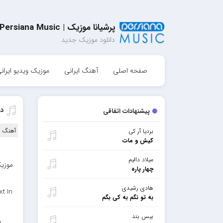
پرشیانا موزیک | Persiana Music
دانلود موزیک جدید
صفحه اصلی
آهنگ ایرانی
موزیک ویدیو ایران
دا
پیشنهادات اتفاقی
آهنگ ا
بردیا آر کی
کیش و مات
میلاد دالیم
موزیک
چهار پاره
هادی رشیدی
t In
به تو نگم به کی بگم
بیس بند