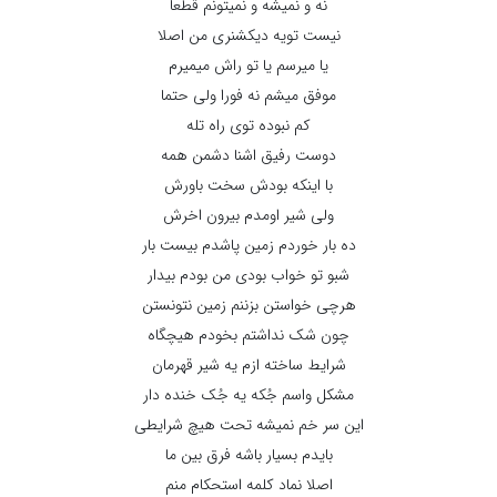
نه و نمیشه و نمیتونم قطعا
نیست تویه دیکشنری من اصلا
یا میرسم یا تو راش میمیرم
موفق میشم نه فورا ولی حتما
کم نبوده توی راه تله
دوست رفیق اشنا دشمن همه
با اینکه بودش سخت باورش
ولی شیر اومدم بیرون اخرش
ده بار خوردم زمین پاشدم بیست بار
شبو تو خواب بودی من بودم بیدار
هرچی خواستن بزننم زمین نتونستن
چون شک نداشتم بخودم هیچگاه
شرایط ساخته ازم یه شیر قهرمان
مشکل واسم جُکه یه جُک خنده دار
این سر خم نمیشه تحت هیچ شرایطی
بایدم بسیار باشه فرق بین ما
اصلا نماد کلمه استحکام منم