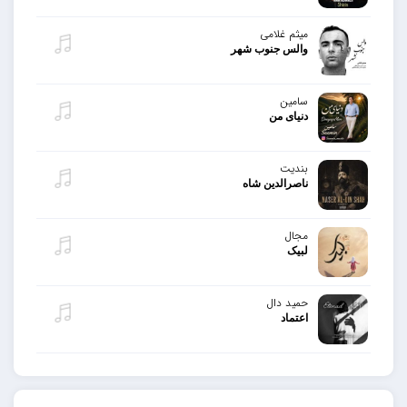
میثم غلامی
والس جنوب شهر
سامین
دنیای من
بندیت
ناصرالدین شاه
مجال
لبیک
حمید دال
اعتماد