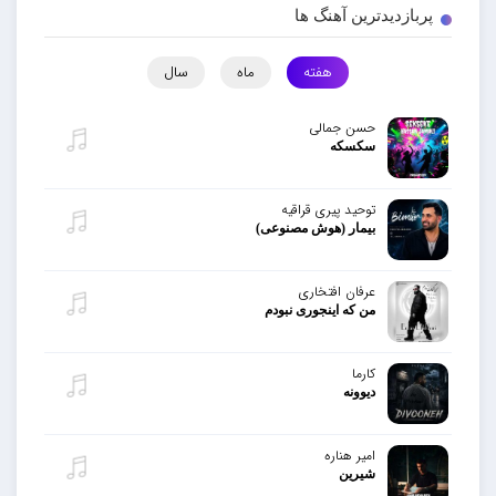
پربازدیدترین آهنگ ها
هفته
ماه
سال
حسن جمالی
سکسکه
توحید پیری قراقیه
بیمار (هوش مصنوعی)
عرفان افتخاری
من که اینجوری نبودم
کارما
دیوونه
امیر هناره
شیرین