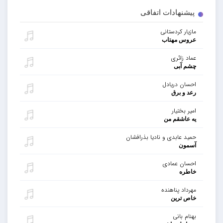
پیشنهادات اتفاقی
مازیار کردستانی
عروس مهتاب
عماد زائری
چشم آبی
احسان دریادل
رعد و برق
امیر بختیار
یه عاشقم من
حمید عابدی و نادیا بذرافشان
آسمون
احسان عمادی
خاطره
مهرداد پناهنده
خاص ترین
بهنام بانی