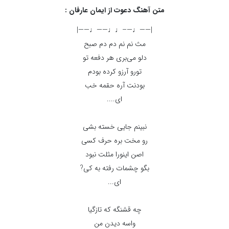
متن آهنگ دعوت از ایمان عارفان :
|——♩—–♩♩——♩——|
مث نم نم دم دم صبح
دلو می‌بری هر دفعه تو
تورو آرزو کرده بودم
بودنت آره حقمه خب
ای....
نبینم جایی خسته بشی
رو‌ مخت بره حرف کسی
اصن اینورا مثلت نبود
بگو‌ چشمات رفته به کی?
ای...
چه قشنگه که تازگیا
واسه دیدن من