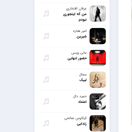
عرفان افتخاری
من که اینجوری
نبودم
امیر هناره
شیرین
مانی ویس
حضور تنهایی
مجال
لبیک
حمید دال
اعتماد
کیکاوس صالحی
زندایی