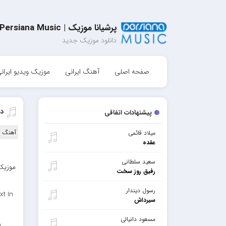
پرشیانا موزیک | Persiana Music
دانلود موزیک جدید
صفحه اصلی
آهنگ ایرانی
موزیک ویدیو ایران
دا
پیشنهادات اتفاقی
آهنگ ا
میلاد قائمی
عقده
سعید سلطانی
موزیک 
رفیق روز سخت
رسول دیندار
xt In
سیرداش
مسعود دانیالی