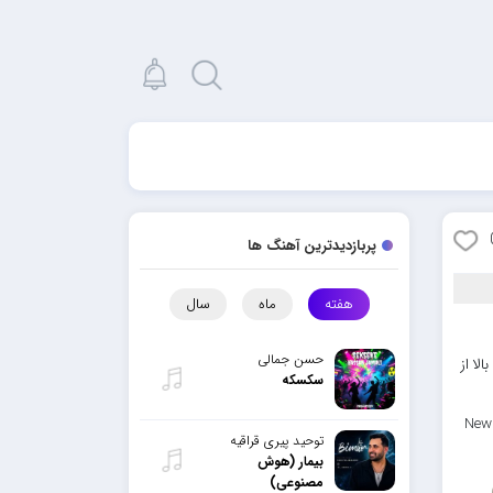
پربازدیدترین آهنگ ها
هفته
ماه
سال
حسن جمالی
لا از
سکسکه
New 
توحید پیری قراقیه
بیمار (هوش
مصنوعی)