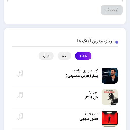
پربازدیدترین آهنگ ها
هفته
ماه
سال
توحید پیری قراقیه
بیمار (هوش مصنوعی)
امیر لرد
هل استار
مانی ویس
حضور تنهایی