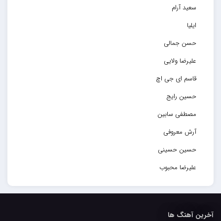
سعید آرام
ایلیا
حسن جمالی
علیرضا ولایی
قاسم ای جی اچ
حسین رایج
مصطفی سابین
آرش معروفی
حسین حسینی
علیرضا محبوب
حسین حصارکی
مهدیار
آخرین آهنگ ها
کاپیتان