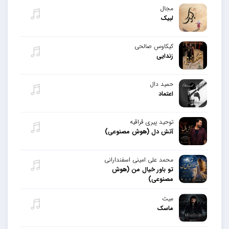
مجال
لبیک
کیکاوس صالحی
زندایی
حمید دال
اعتماد
توحید پیری قراقیه
آتش دل (هوش مصنوعی)
محمد علی امینی اسفندارانی
تو باور خیال من (هوش
مصنوعی)
میث
ماسک