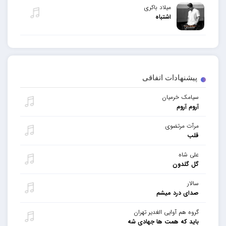
میلاد باکری
اشتباه
پیشنهادات اتفاقی
سیامک خرمیان
آروم آروم
مرآت مرتضوی
قلب
علی شاه
گل گلدون
سالار
صدای درد میشم
گروه هم آوایی الغدیر تهران
باید که همت ها جهادی شه