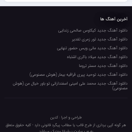
حسین حصارکی
مهدیار
آخرین آهنگ ها
کاپیتان
دانلود آهنگ جدید کیکاوس صالحی زندایی
مجید رضوی
دانلود آهنگ جدید تور زمری تقدیر
رضا رضانژاد
دانلود آهنگ جدید مانی ویس حضور تنهایی
رضا مرانلو
دانلود آهنگ جدید میلاد باکری اشتباه
امیر عرفانی
دانلود آهنگ جدید مستر تروما
دانلود آهنگ جدید توحید پیری قراقیه بیمار (هوش مصنوعی)
رضا صادقی
دانلود آهنگ جدید محمد علی امینی اسفندارانی تو باور خیال من (هوش
سعید شمس
مصنوعی)
محمد زینعلی
میهاد
طراحی و اجرا : کدین
مهرزاد اسفندیاری
هر گونه کپی برداری از طرح قالب یا مطالب پیگرد قانونی دارد - کلیه حقوق متعلق
فرشاد میرزایی
به وب سایت پرشیانا موزیک میباشد