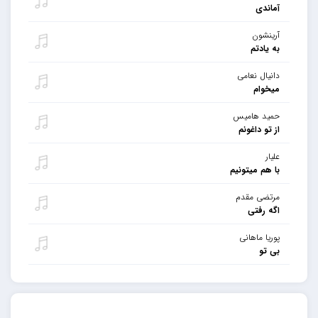
آماندی
آرینشون
به یادتم
دانیال نعامی
میخوام
حمید هامیس
از تو داغونم
علیار
با هم میتونیم
مرتضی مقدم
اگه رفتی
پوریا ماهانی
بی تو