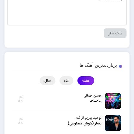
پربازدیدترین آهنگ ها
هفته
ماه
سال
حسن جمالی
سکسکه
توحید پیری قراقیه
بیمار (هوش مصنوعی)