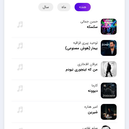
هفته
ماه
سال
حسن جمالی
سکسکه
توحید پیری قراقیه
بیمار (هوش مصنوعی)
عرفان افتخاری
من که اینجوری نبودم
کارما
دیوونه
امیر هناره
شیرین
میثم غلامی