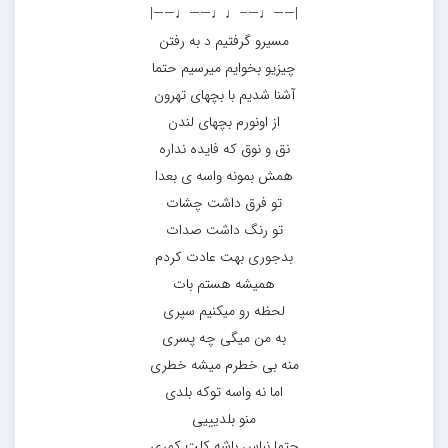
|——♩—–♩♩——♩——|
مسیرو گرفتیم د به رفتن
چیزیو بخوایم میرسیم حتما
آشنا شدیم با بچهای تهرون
از اونورم بچهای لندن
نق و نوق که فایده نداره
همش بمونه واسه ی بعدا
تو فرق داشت چشات
تو رنگ داشت صدات
بدجوری بهت عادت کردم
همیشه هستم بات
لحظه رو میکنیم سپری
به من میگی چه پسری
منه بی خطرم میشه خطری
اما نه واسه توکه بلدی
منو بلدیییی
حتما نباس باشه کلت کمری