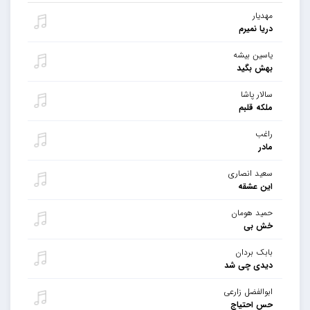
مهدیار
دریا نمیرم
یاسین بیشه
بهش بگید
سالار پاشا
ملکه قلبم
راغب
مادر
سعید انصاری
این عشقه
حمید هومان
خش بی
بابک بردان
دیدی چی شد
ابوالفضل زارعی
حس احتیاج