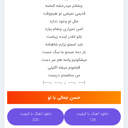
چشاتم میدرخشه الماسه
قدیمی نمیشی تو هیچوقت
مثل تو وجود نداره
اصن نمیزاری چشام بباره
باتو انقدر اینده زیباست
باید اسمتو بزارم شاهنامه
باز دمه صبحو ما سگ مست
میشکونیم واسه هم سر دست
قلبامونم میشه اکلیلی
من مخلصتم دربست
|——♩—–♩♩——♩——|
حسن جمالی با تو
دانلود آهنگ با کیفیت
دانلود آهنگ با کیفیت
320
128