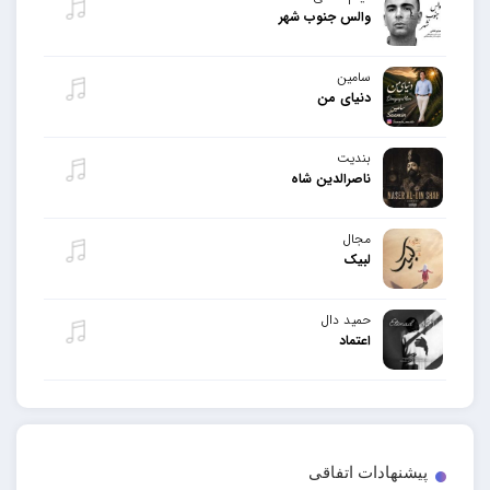
والس جنوب شهر
سامین
دنیای من
بندیت
ناصرالدین شاه
مجال
لبیک
حمید دال
اعتماد
پیشنهادات اتفاقی