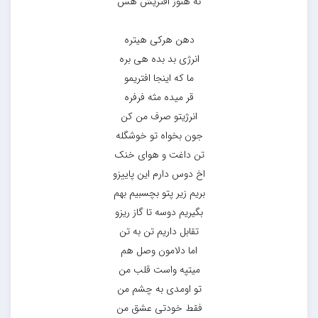
نه هنوز افتریش هس
دهن هرکی هیتره
انرژی بد بده هی بره
ما که اینجا افتریمو
قر میده مثه فرفره
انرژیتو صرف من کن
جون بخواه تو خوشگله
تن داغت و هوای خنک
اخ دوس دارم این پاییزو
بریم زیر پتو بچسبیم بهم
بگیریم دوسه تا گاز ریزو
تقابل داریم تن به تن
اما دلامون وصل هم
میتپه واست قلب من
تو اومدی به چشم من
فقط خودتی عشق من