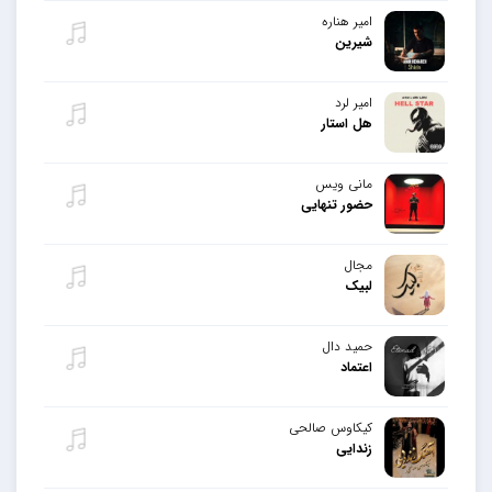
امیر هناره
شیرین
امیر لرد
هل استار
مانی ویس
حضور تنهایی
مجال
لبیک
حمید دال
اعتماد
کیکاوس صالحی
زندایی