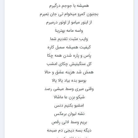
همیشه با جوجم درگیرم
بجنبون کمرو میخوام تی جان بَمیرم
از اینور میامو از اونور درمیرم
واسه ماعه بهترینا
وایب مثبت تقدیم شما
کیفیت همیشه سمبل کاره
پاس و پاره شدن همه چکا
کل سنگینیش چکای امشب
همش شد هزینه عشق و حالا
بوسو بده بیاد یالا یالا
وقتی میری وسط میشی رصد
شیکو بزن عا ماشالا
امشبو بکنیم دنس
نشه لیوان برعکس
بریم وسط لاتی رقص
دیگه بسه دیجی دم صبحه