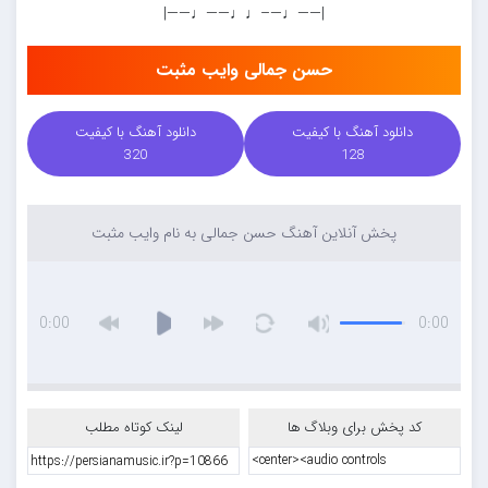
|——♩—–♩♩——♩——|
حسن جمالی وایب مثبت
دانلود آهنگ با کیفیت
دانلود آهنگ با کیفیت
320
128
پخش آنلاین آهنگ حسن جمالی به نام وایب مثبت
0:00
0:00
کد پخش برای وبلاگ ها
لینک کوتاه مطلب