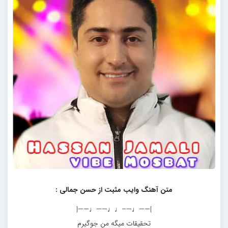
متن آهنگ وایب مثبت از حسن جمالی :
|——♩—–♩♩——♩——|
تحقیقات میگه من جوگیرم