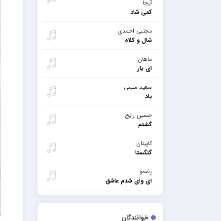
آیجا
کمی شاد
مجتبی احمدی
شال و کلاه
ماهان
ای یار
سعید متینی
یاد
حسین رایج
گشتم
کاپیتان
گنگستا
رِضمو
ای وای شدم عاشق
خوانندگان