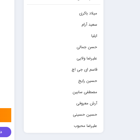
میلاد باکری
سعید آرام
ایلیا
حسن جمالی
علیرضا ولایی
قاسم ای جی اچ
حسین رایج
مصطفی سابین
آرش معروفی
حسین حسینی
علیرضا محبوب
دا
حسین حصارکی