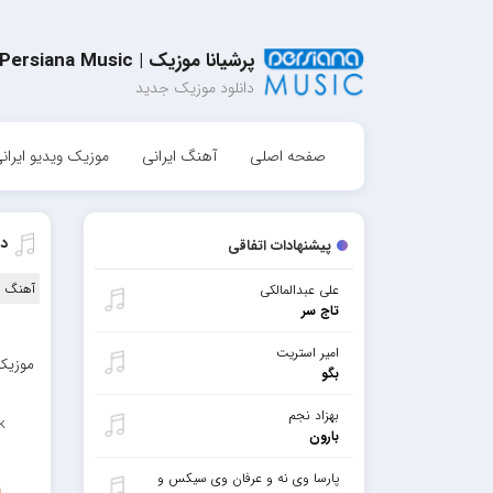
پرشیانا موزیک | Persiana Music
دانلود موزیک جدید
صفحه اصلی
آهنگ ایرانی
موزیک ویدیو ایران
د
پیشنهادات اتفاقی
آهنگ ا
علی عبدالمالکی
تاج سر
امیر استریت
موزیک 
بگو
بهزاد نجم
k
بارون
پارسا وی نه و عرفان وی سیکس و