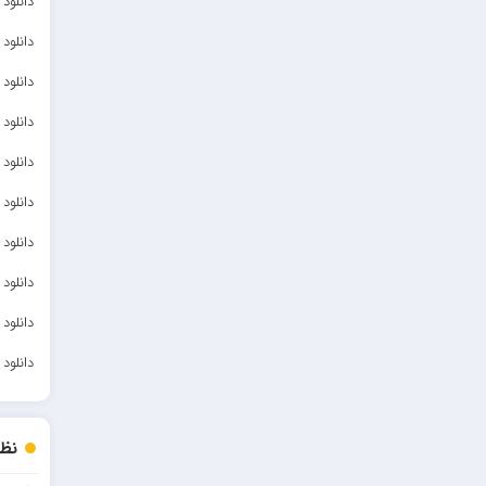
دانلود
مرتضی خدیوی
دانلو
احمدرضا بنام
دانلو
امیرعلی کریمخانی
دانلو
سامیار
دانلو
سالار عقیلی
دانلو
امید ذاکری
دانلو
دانلو
دانلود
دانلود
نظر