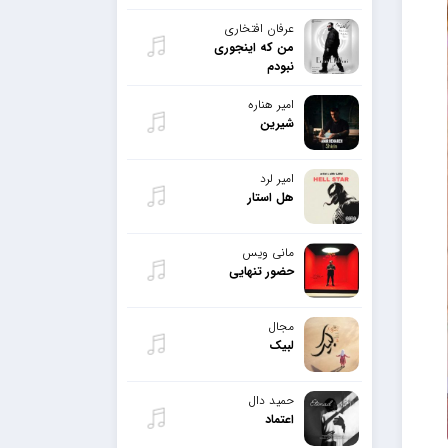
عرفان افتخاری
من که اینجوری
نبودم
امیر هناره
شیرین
امیر لرد
هل استار
مانی ویس
حضور تنهایی
مجال
لبیک
حمید دال
اعتماد