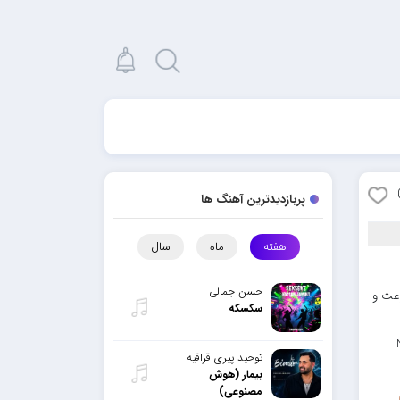
پربازدیدترین آهنگ ها
هفته
ماه
سال
حسن جمالی
رعت و
سکسکه
توحید پیری قراقیه
بیمار (هوش
مصنوعی)