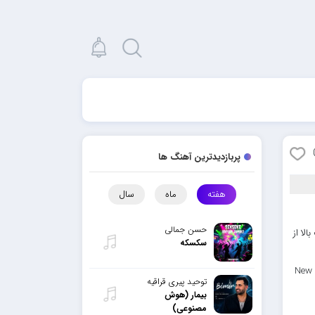
پربازدیدترین آهنگ ها
هفته
ماه
سال
حسن جمالی
لا از
سکسکه
New 
توحید پیری قراقیه
بیمار (هوش
مصنوعی)