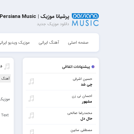
پرشیانا موزیک | Persiana Music
دانلود موزیک جدید
صفحه اصلی
آهنگ ایرانی
موزیک ویدیو ایران
د
پیشنهادات اتفاقی
آهنگ ا
حسین اشرفی
چی شد
احسان نی زن
موزیک 
مشهور
محمدرضا صالحی
 Text
حال دل
مصطفی سابین