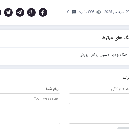
سپتامبر 2025
806 دانلود
0
گ های مرتبط
د آهنگ جدید حسین یوثفی ریزش
ات
نام خانوادگی
پیام شما