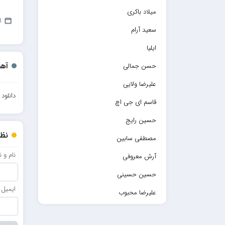
میلاد باکری
28 
سعید آرام
ایلیا
آهن
حسن جمالی
علیرضا ولایی
دانلو
قاسم ای جی اچ
حسین رایج
نظر
مصطفی سابین
نام و 
آرش معروفی
حسین حسینی
ایمیل
علیرضا محبوب
حسین حصارکی