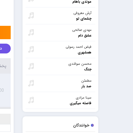
موندی باهام
آرش معروفی
چشمای تو
مهدی صالحی
عشق دلم
فیض احمد رسولی
دا
همشهری
محسن سوقندی
پخش 
جنگ
مطمئن
صد بار
00
سینا مرادی
فاصله میگیری
خوانندگان