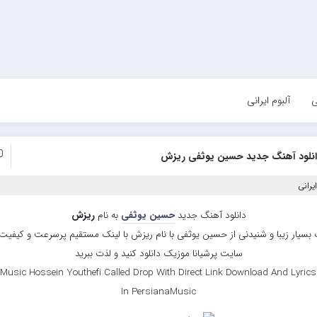
ی
آلبوم ایرانی
0
انلود آهنگ جدید حسین یوثفی ریزش
یرانی
دانلود آهنگ جدید
حسین یوثفی
به نام
ریزش
بسیار زیبا و شنیدنی از حسین یوثفی با نام ریزش با لینک مستقیم پرسرعت و کیفیت با
سایت پرشیانا موزیک دانلود کنید و لذت ببرید
Music Hossein Youthefi Called Drop With Direct Link Download And Lyrics
In PersianaMusic