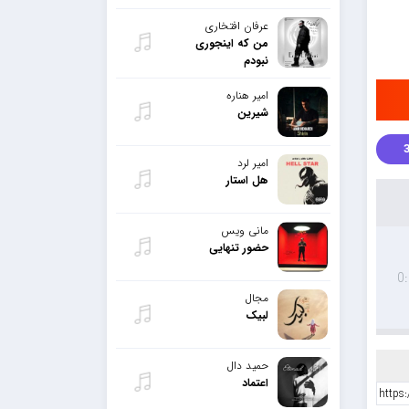
عرفان افتخاری
من که اینجوری
نبودم
امیر هناره
شیرین
امیر لرد
هل استار
مانی ویس
حضور تنهایی
0
مجال
لبیک
حمید دال
اعتماد