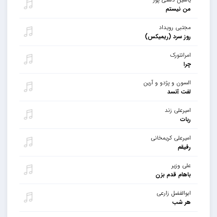
من نیستم
مجتبی رویداد
روز سرد (ریمیکس)
امرانتورک
چرا
السون و پژدو و آرین
لفت آنسد
امیرعلی زند
ربات
امیرعلی کریمخانی
رفیقم
علی وزیر
باهام قدم بزن
ابوالفضل زارعی
هر شب