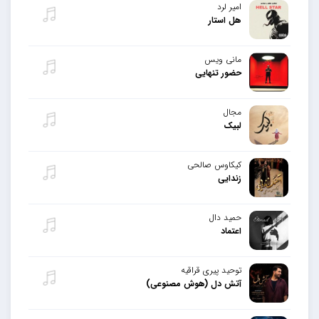
امیر لرد
هل استار
مانی ویس
حضور تنهایی
مجال
لبیک
کیکاوس صالحی
زندایی
حمید دال
اعتماد
توحید پیری قراقیه
آتش دل (هوش مصنوعی)