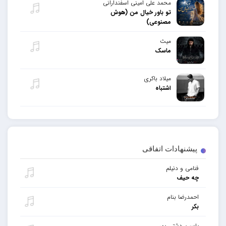
محمد علی امینی اسفندارانی
تو باور خیال من (هوش
مصنوعی)
میث
ماسک
میلاد باکری
اشتباه
پیشنهادات اتفاقی
فنامی و دنیلم
چه حیف
احمدرضا بنام
بکر
یاسین دشتی پور