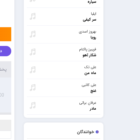
سیاره
ایلیا
سر کیفی
بهروز اسدی
رویا
فریبرز پاکنام
دا
شکار آهو
علی تک
پخش 
ماه من
علی کاتبی
غنج
00
عرفان براتی
مادر
خوانندگان