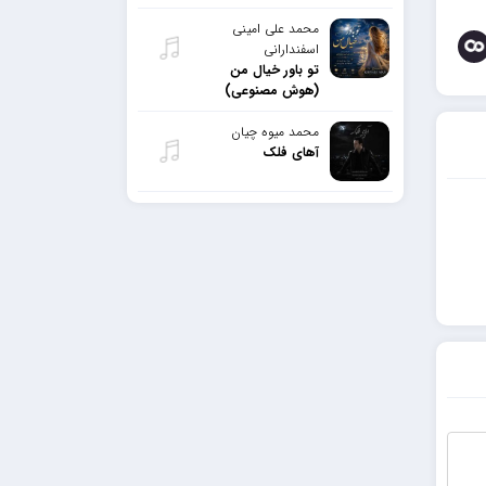
محمد علی امینی
اسفندارانی
تو باور خیال من
(هوش مصنوعی)
محمد میوه چیان
آهای فلک