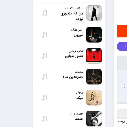
عرفان افتخاری
من که اینجوری
نبودم
امیر هناره
شیرین
مانی ویس
حضور تنهایی
بندیت
ناصرالدین شاه
0
مجال
لبیک
حمید دال
اعتماد