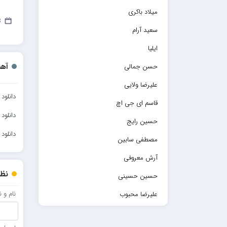
میلاد باکری
23
سعید آرام
ایلیا
آهن
حسن جمالی
علیرضا ولایی
دانلود
قاسم ای جی اچ
دانلود
حسین رایج
دانلود
مصطفی سابین
آرش معروفی
نظر
حسین حسینی
نام و 
علیرضا محبوب
حسین حصارکی