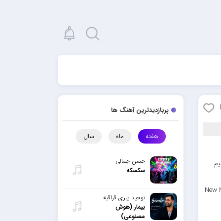
پربازدیدترین آهنگ ها
هفته
ماه
سال
حسن جمالی
ا لینک مستقیم
سکسکه
New M
توحید پیری قراقیه
بیمار (هوش
مصنوعی)