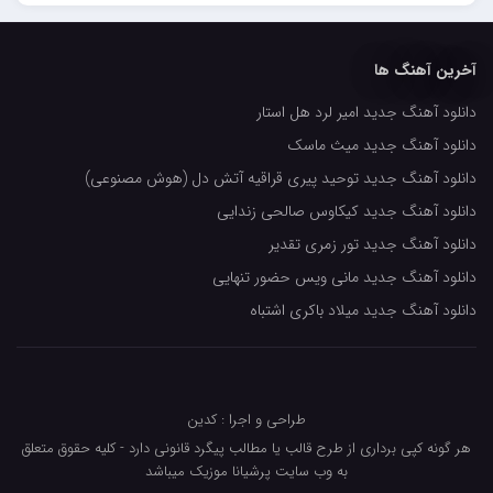
حسین حصارکی
مهدیار
آخرین آهنگ ها
کاپیتان
دانلود آهنگ جدید امیر لرد هل استار
مجید رضوی
دانلود آهنگ جدید میث ماسک
رضا رضانژاد
دانلود آهنگ جدید توحید پیری قراقیه آتش دل (هوش مصنوعی)
رضا مرانلو
دانلود آهنگ جدید کیکاوس صالحی زندایی
امیر عرفانی
دانلود آهنگ جدید تور زمری تقدیر
دانلود آهنگ جدید مانی ویس حضور تنهایی
رضا صادقی
دانلود آهنگ جدید میلاد باکری اشتباه
سعید شمس
محمد زینعلی
میهاد
طراحی و اجرا : کدین
مهرزاد اسفندیاری
هر گونه کپی برداری از طرح قالب یا مطالب پیگرد قانونی دارد - کلیه حقوق متعلق
به وب سایت پرشیانا موزیک میباشد
فرشاد میرزایی