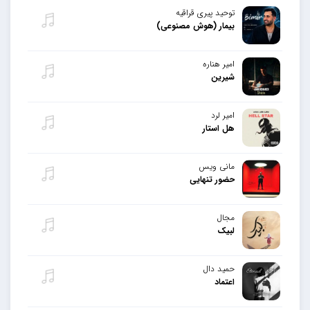
توحید پیری قراقیه
بیمار (هوش مصنوعی)
امیر هناره
شیرین
امیر لرد
هل استار
مانی ویس
حضور تنهایی
مجال
لبیک
حمید دال
اعتماد