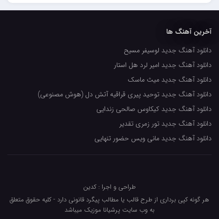
حسین حصارکی
مهدیار
آخرین آهنگ ها
کاپیتان
دانلود آهنگ جدید لوسیفر مسیح
مجید رضوی
دانلود آهنگ جدید امیر لرد هل استار
رضا رضانژاد
دانلود آهنگ جدید میث ماسک
رضا مرانلو
دانلود آهنگ جدید توحید پیری قراقیه آتش دل (هوش مصنوعی)
امیر عرفانی
دانلود آهنگ جدید کیکاوس صالحی زندایی
دانلود آهنگ جدید تور زمری تقدیر
رضا صادقی
دانلود آهنگ جدید مانی ویس حضور تنهایی
سعید شمس
محمد زینعلی
میهاد
طراحی و اجرا : کدین
مهرزاد اسفندیاری
هر گونه کپی برداری از طرح قالب یا مطالب پیگرد قانونی دارد - کلیه حقوق متعلق
به وب سایت پرشیانا موزیک میباشد
فرشاد میرزایی