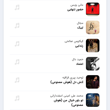
مانی ویس
حضور تنهایی
مجال
لبیک
کیکاوس صالحی
زندایی
حمید دال
اعتماد
توحید پیری قراقیه
آتش دل (هوش مصنوعی)
محمد علی امینی اسفندارانی
تو باور خیال من (هوش
مصنوعی)