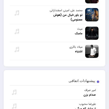
محمد علی امینی اسفندارانی
تو باور خیال من (هوش
مصنوعی)
میث
ماسک
میلاد باکری
اشتباه
پیشنهادات اتفاقی
امیر صراف
صدام بزن
علیرضا محبوب
از عشق که میگی