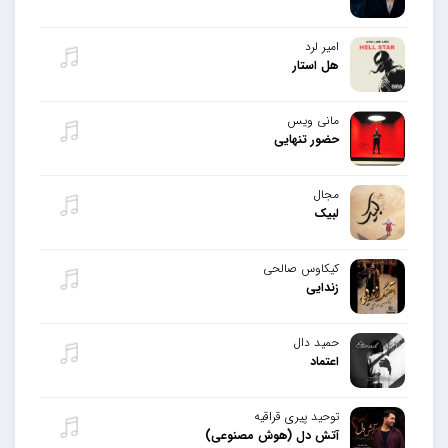
امیر لرد
هل استار
مانی ویس
حضور تنهایی
مجال
لبیک
کیکاوس صالحی
زندایی
حمید دال
اعتماد
توحید پیری قراقیه
آتش دل (هوش مصنوعی)