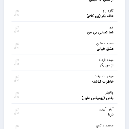
کاوه ژاو
خاک بکر (بی کلام)
ایلیا
شبا کجایی بی من
حمید دهقان
عشق خیالی
میلاد فرداد
از من بگو
مهدی ناظرفرد
خاطرات گذشته
والایار
بغض (ریمیکس علیار)
آرش آروین
دریا
محمد ذاکری