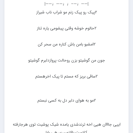
|——♩—–♩♩——♩——|
۲پیک رو پیک زنم مو شراب ناب شیراز
۲حالوم خوشه وقتی پیشومی یاره تناز
۲امشبو بامن باش کناره من سحر کن
جون من گوشیتو بزن روحالت پروازدلبرم گوشیتو
۲ساقی بریز که مستم تا پیک اخرهستم
۲مو به هوای دلبر دل به کسی نبستم
اییی جاااان هیی اخه ترندشدی یامده شیک پوشیت توی هرجارفته
کلاست بالانمیپری هی بابا