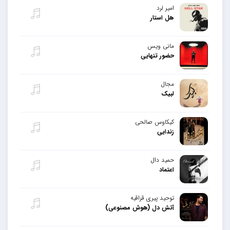
امیر لرد
هل استار
مانی ویس
حضور تنهایی
مجال
لبیک
کیکاوس صالحی
زندایی
حمید دال
اعتماد
توحید پیری قراقیه
آتش دل (هوش مصنوعی)