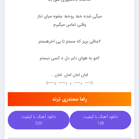
میگی شده خط روخط عشوه میای تناز
وقتی تماس میگیرم
۲ساقی بریز که مستم تا پی اخرهستم
۲مو به هوای دلبر دل ه کسی نبستم
امان امان امان امان ..
|——♩—–♩♩——♩——|
رضا سمندری ترند
دانلود آهنگ با کیفیت
دانلود آهنگ با کیفیت
320
128