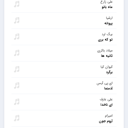
علی زارع
ماه بانو
ارشیا
پروانه
بیگ لرد
تو که بری
میلاد باکری
ثانیه ها
کیوان کیا
برگرد
ای پی آیس
آدمنما
علی عارف
ای ناخدا
امیرام
آروم جون