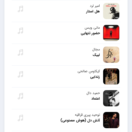
امیر لرد
هل استار
مانی ویس
حضور تنهایی
مجال
لبیک
کیکاوس صالحی
زندایی
حمید دال
اعتماد
توحید پیری قراقیه
آتش دل (هوش مصنوعی)