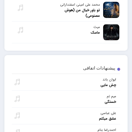
محمد علی امینی اسفندارانی
تو باور خیال من (هوش
مصنوعی)
میث
ماسک
پیشنهادات اتفاقی
ایوان باند
چش مایی
میم تم
خستگی
علی عباسی
عشق میکنم
احمدرضا بنام