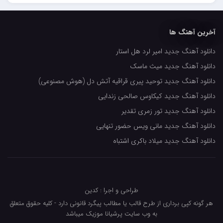
حسین حصارکی
مهدیار
آخرین آهنگ ها
کاپیتان
دانلود آهنگ جدید امیر لرد هل استار
مجید رضوی
دانلود آهنگ جدید میث ماسک
رضا رضانژاد
دانلود آهنگ جدید توحید پیری قراقیه آتش دل (هوش مصنوعی)
رضا مرانلو
دانلود آهنگ جدید کیکاوس صالحی زندایی
امیر عرفانی
دانلود آهنگ جدید تور زمری تقدیر
دانلود آهنگ جدید مانی ویس حضور تنهایی
رضا صادقی
دانلود آهنگ جدید میلاد باکری اشتباه
سعید شمس
محمد زینعلی
میهاد
طراحی و اجرا : کدین
مهرزاد اسفندیاری
هر گونه کپی برداری از طرح قالب یا مطالب پیگرد قانونی دارد - کلیه حقوق متعلق
به وب سایت پرشیانا موزیک میباشد
فرشاد میرزایی