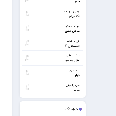
حس
آرمین علیزاده
اگه نیای
حیدر احمدیان
ساحل عشق
فرزاد جوینی
امشبمون ۲
میلاد بابایی
مثل یه خواب
رضا ادیب
باران
علی یاسینی
نقاب
خوانندگان