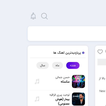
پربازدیدترین آهنگ ها
هفته
ماه
سال
حسن جمالی
لا از
سکسکه
New 
توحید پیری قراقیه
بیمار (هوش
مصنوعی)