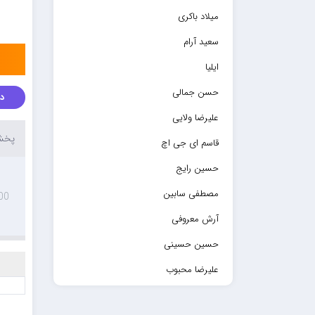
میلاد باکری
سعید آرام
ایلیا
حسن جمالی
دا
علیرضا ولایی
پخش 
قاسم ای جی اچ
حسین رایج
مصطفی سابین
00
آرش معروفی
حسین حسینی
علیرضا محبوب
حسین حصارکی