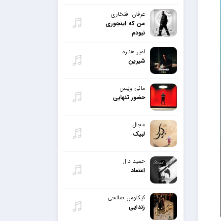
عرفان افتخاری
من که اینجوری
نبودم
امیر هناره
شیرین
مانی ویس
حضور تنهایی
مجال
لبیک
حمید دال
اعتماد
کیکاوس صالحی
زندایی