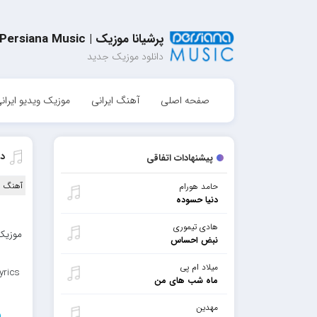
پرشیانا موزیک | Persiana Music
دانلود موزیک جدید
صفحه اصلی
آهنگ ایرانی
موزیک ویدیو ایران
دا
پیشنهادات اتفاقی
آهنگ ا
حامد هورام
دنیا حسوده
هادی تیموری
موزیک 
نبض احساس
میلاد ام پی
yrics
ماه شب های من
مهدین