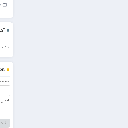
مهدیار
5 م
کاپیتان
مجید رضوی
آهن
رضا رضانژاد
رضا مرانلو
دانلود
امیر عرفانی
رضا صادقی
نظر
سعید شمس
نام و 
محمد زینعلی
میهاد
ایمیل
مهرزاد اسفندیاری
فرشاد میرزایی
مرتضی خدیوی