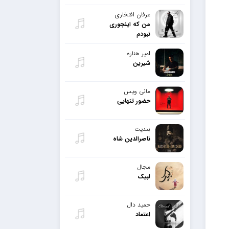
عرفان افتخاری
من که اینجوری
نبودم
امیر هناره
شیرین
مانی ویس
حضور تنهایی
بندیت
ناصرالدین شاه
مجال
لبیک
حمید دال
اعتماد