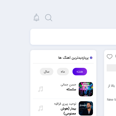
پربازدیدترین آهنگ ها
هفته
ماه
سال
حسن جمالی
لا از
سکسکه
New M
توحید پیری قراقیه
بیمار (هوش
مصنوعی)