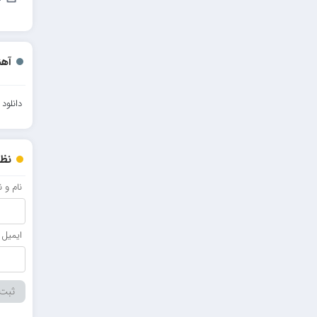
احمدرضا بنام
امیرعلی کریمخانی
آهن
سامیار
سالار عقیلی
دانلود
امید ذاکری
نظر
نام و 
ایمیل