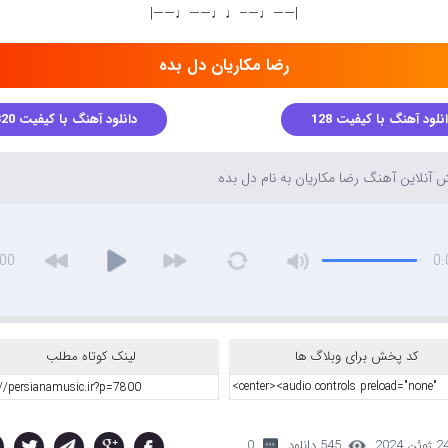
|——♩—–♩♩——♩——|
رضا مکاریان دل بده
نلود آهنگ با کیفیت 128
دانلود آهنگ با کیفیت 320
آنلاین آهنگ رضا مکاریان به نام دل بده
:00
0:
کد پخش برای وبلاگ ها
لینک کوتاه مطلب
 ژوئن 2024
545 دانلود
0