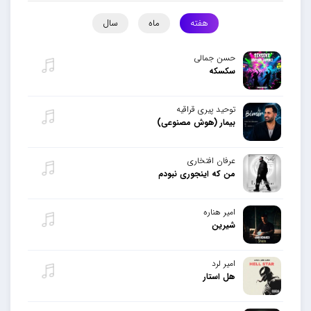
هفته
ماه
سال
حسن جمالی
سکسکه
توحید پیری قراقیه
بیمار (هوش مصنوعی)
عرفان افتخاری
من که اینجوری نبودم
امیر هناره
شیرین
امیر لرد
هل استار