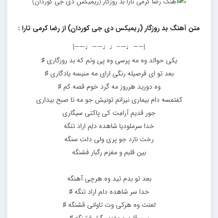
متن آهنگ بد روزگار (ریمیکس دی جی کوردان) از رضا کرمی تارا :
|——♩—–♩♩——♩——|
یکی حوالد وه مه پرسی وه پی وتم که بد روزگاری ♯
بعد تو ای قرصیله رنگی ارای مه منیسه یادگاری ♯
وه دورید هرروز مه گرد خوم قصه کم ♯
کفتمسه دام بیماری نیزانم تونیش جو مه تا صبح بیداری
جور قدیم آرامِت کی پاکتی سیگاری
خدا سرملودیا شاهده دلِم اراد تنگه
رخت نازد جو پری ولی دلت سنگه
بین قلبم و مغزم رگبار فشنگه
بعد تو بدم تید وه هرچی آهنگه
خدا سر شاهده دلم اراد تنگه ♯
لعنت وه هرکی وت تاوانی قشنگه ♯