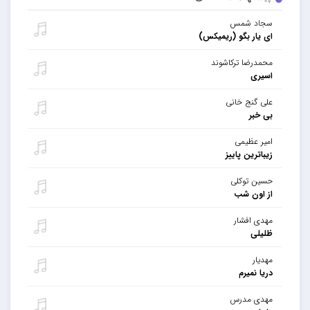
سجاد شمس
ای یار بگو (ریمیکس)
محمدرضا ترکاشوند
اسیری
علی گنج خانی
بی خبر
امیر عظیمی
زیباترین پاییز
حسین توکلی
از اون شب
مهدی افشار
ظلیلی
مهدیار
دریا نمیرم
مهدی مدرس