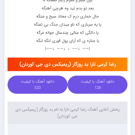
بین قلبم و مغزم رگبار فشنگه ♯
بعد تو بدم تید وه هرچی آهنگه
حال خماری درِم ک معتاد سیخ و سَنگه
یا یه سربازی که ناو میدان جنگ بی تفنگه
یا دالِگی که مِنالی چندسال جوانه مَرگه
یا جنازه ی که اَرای پول قوری لنگه لنگه
|——♩—–♩♩——♩——|
رضا کرمی تارا بد روزگار (ریمیکس دی جی کوردان)
دانلود آهنگ با کیفیت
دانلود آهنگ با کیفیت
320
128
پخش آنلاین آهنگ رضا کرمی تارا به نام بد روزگار (ریمیکس دی
جی کوردان)