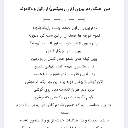
متن آهنگ زدم بیرون (آرن ریمیکس) از زانیار و دکاموند :
|——♩—–♩♩——♩——|
زدم بیرون از این خونه، چشام بارونه بارونه
تموم کوچه ها خسته‌ان از این شب گرد دیوونه
زدم بیرون از این خونه چطور قلب تو آرومه؟
ببین با من چیکار کردی
ببین تیکه های قلبمو جمع کنش از رو زمین
ته داستانمون سهمم شده تنهایی همین
یه وقتایی فکر می کنم هنوزم ما با همیم
الان کوشی؟ چقدر خوبه برام این روزا یکم فراموشی
نلرزه دلم هر بار تکست میاد روی گوشی
گریم نگیره با دیدن عکسایی که توشی
تو چی خواستی ازم که همون نشدم کاش دوباره بیای تا تموم
نشدم
با همه بدیات و بد اخلاقیات خسته از تو و فاصلمون نشدم