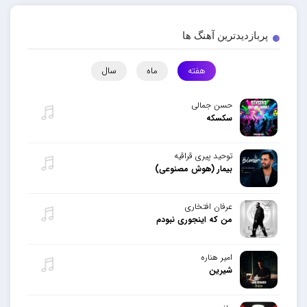
پربازدیدترین آهنگ ها
هفته
ماه
سال
حسن جمالی
سکسکه
توحید پیری قراقیه
بیمار (هوش مصنوعی)
عرفان افتخاری
من که اینجوری نبودم
امیر هناره
شیرین