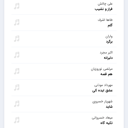
علی چالش
فراز و نشیب
طاها اشرف
گلم
واران
برگرد
اکبر مجرد
دلبرانه
مرتضی نوروزیان
هم قصه
مهرداد موذنی
عشق ایده آلی
شهریار خسروی
شاید
میعاد خسروانی
تکیه گاه