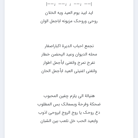
|——♩—–♩♩——♩——|
اید ابید یوم العید ویه الخلان
روحی وروحک مزیونه اباجمل الوان
نجمع احباب الدیرة اکباراصغار
محله الدیوان وعید الیحضن خطار
نفرح نمرح وانغنی ابأجمل اطوار
وانغنی اغنیتی العید ابأجمل الحان
هنیالة الی یلزم چفین المحبوب
ضحکة وفرحهٔ وبسماتک بس المطلوب
دع روحک یا روح الروح ابروحی اذوب
وابعید الحب خل نلعب بین الشبان