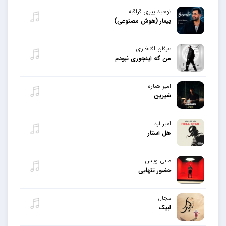
توحید پیری قراقیه
بیمار (هوش مصنوعی)
عرفان افتخاری
من که اینجوری نبودم
امیر هناره
شیرین
امیر لرد
هل استار
مانی ویس
حضور تنهایی
مجال
لبیک