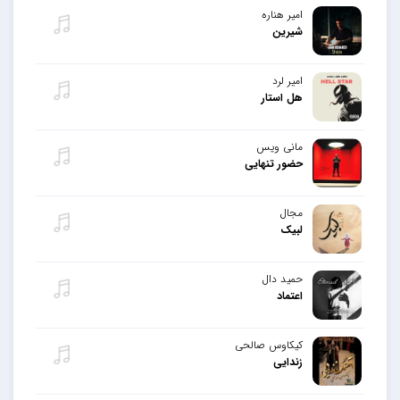
امیر هناره
شیرین
امیر لرد
هل استار
مانی ویس
حضور تنهایی
مجال
لبیک
حمید دال
اعتماد
کیکاوس صالحی
زندایی