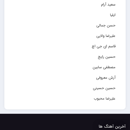
سعید آرام
ایلیا
حسن جمالی
علیرضا ولایی
قاسم ای جی اچ
حسین رایج
مصطفی سابین
آرش معروفی
حسین حسینی
علیرضا محبوب
حسین حصارکی
مهدیار
آخرین آهنگ ها
کاپیتان