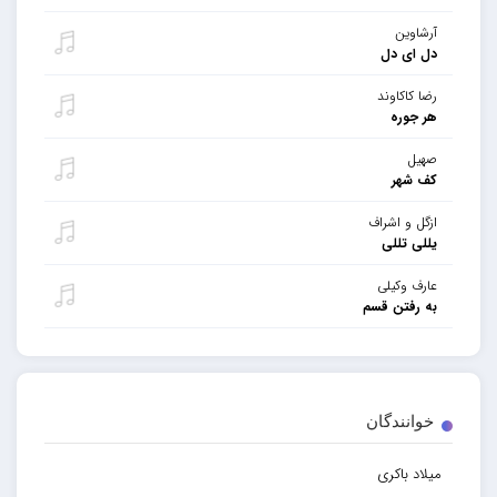
آرشاوین
دل ای دل
رضا کاکاوند
هر جوره
صهیل
کف شهر
ازگل و اشراف
یللی تللی
عارف وکیلی
به رفتن قسم
خوانندگان
میلاد باکری