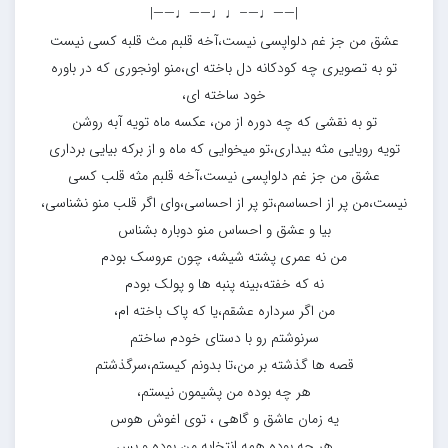
|——♩—–♩♩——♩——|
عشق من جز غم دلواپسی نیست،آخه قلبم مث قلبه کسی نیست
تو به تصویری چه کودکانه دل باخته ای،منو اونجوری که در باوره
خود ساخته ای،
تو به نقشی که چه دوره از من، عکسه ماه تویه آبه روشن
تویه رویایی مثه بیداری،تو میخوایی که ماه و از برکه بیایی برداری
عشق من جز غم دلواپسی نیست،آخه قلبم مثه قلب کسی
نیست،من پر از احساسم،تو پر از احساسی،وای اگر قلب منو نشناسی،
بیا و عشق و احساس منو دوباره بشناس
من نه عمری پشته شیشه، چون عروسک بودم
نه که خفته،بینه پنبه ها و پولک بودم
من اگر سرداره عشقم،یا که پاک باخته ام،
سرنوشتم رو با دستای خودم ساختم
قصه ها گذشته بر من،تا بدونم کیستم،سرگذشتم
هر چه بوده من پشیمون نیستم،
یه زمان عاشق و گاهی ، توی اغوش هوس
هر چه بوده همه انتخابه من بوده و بس