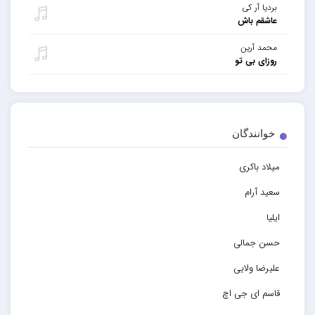
بردیا آر کی
عاشقم باش
محمد آرین
روزای بی تو
خوانندگان
میلاد باکری
سعید آرام
ایلیا
حسن جمالی
علیرضا ولایی
قاسم ای جی اچ