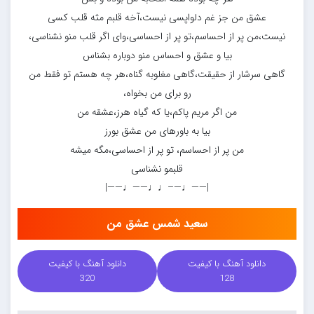
عشق من جز غم دلواپسی نیست،آخه قلبم مثه قلب کسی
نیست،من پر از احساسم،تو پر از احساسی،وای اگر قلب منو نشناسی،
بیا و عشق و احساس منو دوباره بشناس
گاهی سرشار از حقیقت،گاهی مغلوبه گناه،هر چه هستم تو فقط من
رو برای من بخواه،
من اگر مریم پاکم،یا که گیاه هرز،عشقه من
بیا به باورهای من عشق بورز
من پر از احساسم، تو پر از احساسی،مگه میشه
قلبمو نشناسی
|——♩—–♩♩——♩——|
سعید شمس عشق من
دانلود آهنگ با کیفیت
دانلود آهنگ با کیفیت
320
128