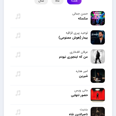
هفته
ماه
سال
حسن جمالی
سکسکه
توحید پیری قراقیه
بیمار (هوش مصنوعی)
عرفان افتخاری
من که اینجوری نبودم
امیر هناره
شیرین
مانی ویس
حضور تنهایی
بندیت
ناصرالدین شاه