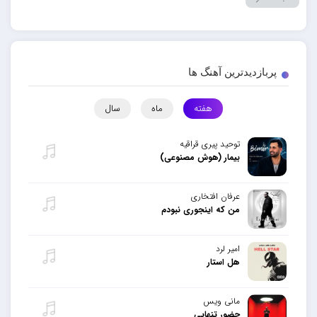
پربازدیدترین آهنگ ها
هفته
ماه
سال
توحید پیری قراقیه
بیمار (هوش مصنوعی)
عرفان افتخاری
من که اینجوری نبودم
امیر لرد
هل استار
مانی ویس
حضور تنهایی