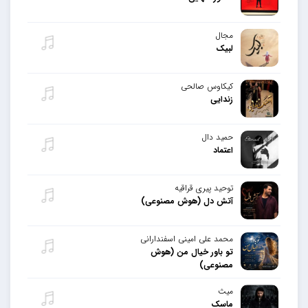
مجال
لبیک
کیکاوس صالحی
زندایی
حمید دال
اعتماد
توحید پیری قراقیه
آتش دل (هوش مصنوعی)
محمد علی امینی اسفندارانی
تو باور خیال من (هوش
مصنوعی)
میث
ماسک