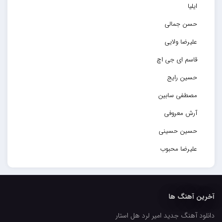
ایلیا
حسن جمالی
علیرضا ولایی
قاسم ای جی اچ
حسین رایج
مصطفی سابین
آرش معروفی
حسین حسینی
علیرضا محبوب
حسین حصارکی
مهدیار
آخرین آهنگ ها
کاپیتان
دانلود آهنگ جدید امیر لرد هل استار
مجید رضوی