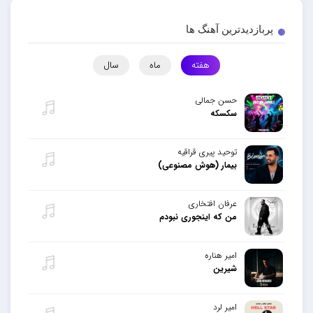
پربازدیدترین آهنگ ها
هفته
ماه
سال
حسن جمالی
سکسکه
توحید پیری قراقیه
بیمار (هوش مصنوعی)
عرفان افتخاری
من که اینجوری نبودم
امیر هناره
شیرین
امیر لرد