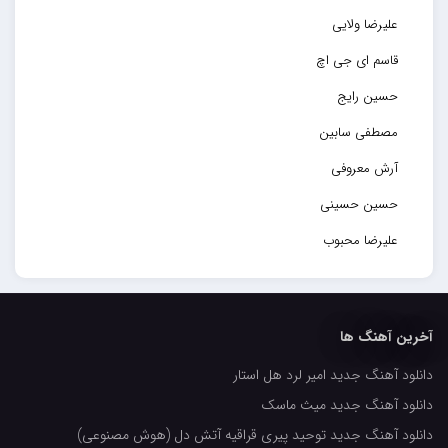
علیرضا ولایی
قاسم ای جی اچ
حسین رایج
مصطفی سابین
آرش معروفی
حسین حسینی
علیرضا محبوب
حسین حصارکی
مهدیار
آخرین آهنگ ها
کاپیتان
دانلود آهنگ جدید امیر لرد هل استار
مجید رضوی
دانلود آهنگ جدید میث ماسک
رضا رضانژاد
دانلود آهنگ جدید توحید پیری قراقیه آتش دل (هوش مصنوعی)