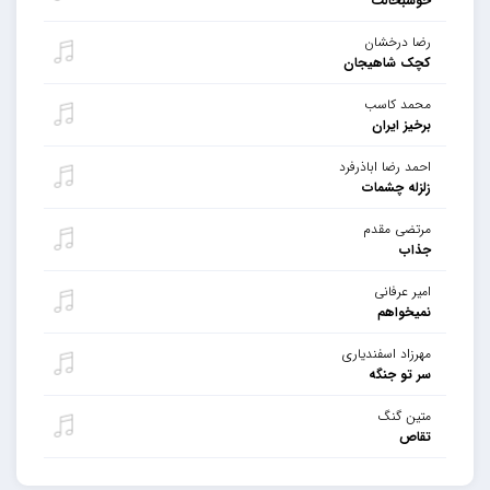
خوشبحالت
رضا درخشان
کچک شاهیجان
محمد کاسب
برخیز ایران
احمد رضا اباذرفرد
زلزله چشمات
مرتضی مقدم
جذاب
امیر عرفانی
نمیخواهم
مهرزاد اسفندیاری
سر تو جنگه
متین گنگ
تقاص