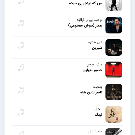
من که اینجوری نبودم
توحید پیری قراقیه
بیمار (هوش مصنوعی)
امیر هناره
شیرین
مانی ویس
حضور تنهایی
بندیت
ناصرالدین شاه
مجال
لبیک
حمید دال