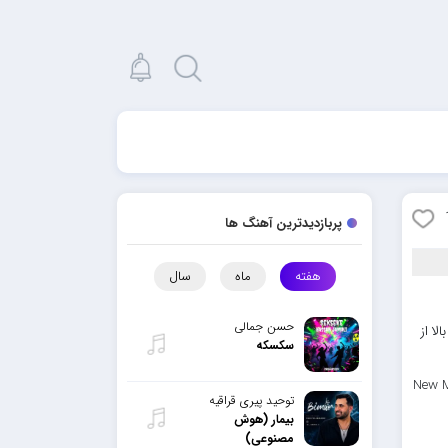
پربازدیدترین آهنگ ها
هفته
ماه
سال
حسن جمالی
لا از
سکسکه
New M
توحید پیری قراقیه
بیمار (هوش
مصنوعی)