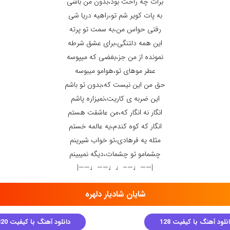
برات چه راحت بود،بدون من باشی
به پات کویر شم تو،راهیه دریا شی
رفتی حواس من،به سمت تو پرته
این همه دلتنگی،برای عشق شرطه
نمونده از من جز،بغضی که میپوسه
عطر موهای تو،هوامو میبوسه
حق من این نیست که،بدون تو باشم
این ضربه ی کاریت،نمیزاره پاشم
انگار نه انگار که،من عاشقت هستم
انگار که کوه کندم،یه عالمه خستم
مثله یه فرهادی،تو خواب شیرینم
چشمامو تو چشمات،دیگه نمیبینم
|——♩—–♩♩——♩——|
شایان شادیار دلهره
نلود آهنگ با کیفیت 128
دانلود آهنگ با کیفیت 320