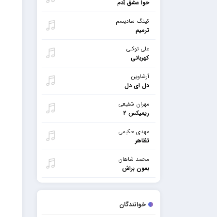
حوا عشق آدم
کینگ سادیسم
ترمیم
علی توکلی
کهربائی
آرشاوین
دل ای دل
مهران شفیعی
ریمیکس ۲
مهدی حکیمی
تظاهر
محمد شاهان
بمون براش
خوانندگان