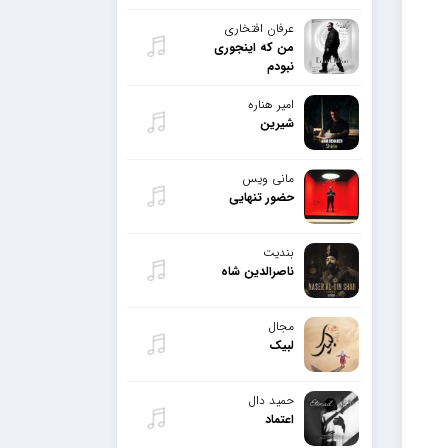
عرفان افتخاری
من که اینجوری
نبودم
امیر هناره
شیرین
مانی ویس
حضور تنهایی
بندیت
ناصرالدین شاه
مجال
لبیک
حمید دال
اعتماد