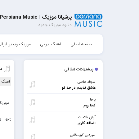
پرشیانا موزیک | Persiana Music
دانلود موزیک جدید
صفحه اصلی
آهنگ ایرانی
موزیک ویدیو ایران
دا
پیشنهادات اتفاقی
آهنگ ا
سجاد علامی
عاشق ندیدم در حد تو
یاحا
موزیک 
کجا روم
آرش فلاحت
s Text
اضافه کاری
امیرعلی کریمخانی