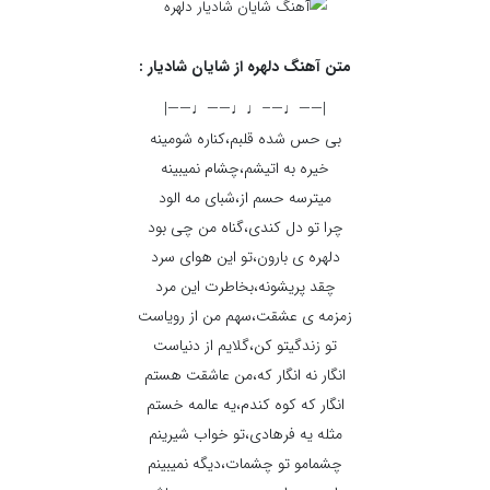
متن آهنگ دلهره از شایان شادیار :
|——♩—–♩♩——♩——|
بی حس شده قلبم،کناره شومینه
خیره به اتیشم،چشام نمیبینه
میترسه حسم از،شبای مه الود
چرا تو دل کندی،گناه من چی بود
دلهره ی بارون،تو این هوای سرد
چقد پریشونه،بخاطرت این مرد
زمزمه ی عشقت،سهم من از رویاست
تو زندگیتو کن،گلایم از دنیاست
انگار نه انگار که،من عاشقت هستم
انگار که کوه کندم،یه عالمه خستم
مثله یه فرهادی،تو خواب شیرینم
چشمامو تو چشمات،دیگه نمیبینم