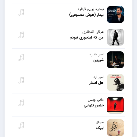
توحید پیری قراقیه
بیمار (هوش مصنوعی)
عرفان افتخاری
من که اینجوری نبودم
امیر هناره
شیرین
امیر لرد
هل استار
مانی ویس
حضور تنهایی
مجال
لبیک