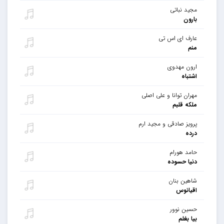
مجید نباتی
بارون
عارف ای اس تی
منم
ارون مهدوی
اشتباه
مهران توانا و علی اصلی
ملکه قلبم
پرویز صادقی و مجید ارم
درده
حامد هورام
دنیا حسوده
شاهین بنان
اقیانوس
حسین نوور
بیا بغلم