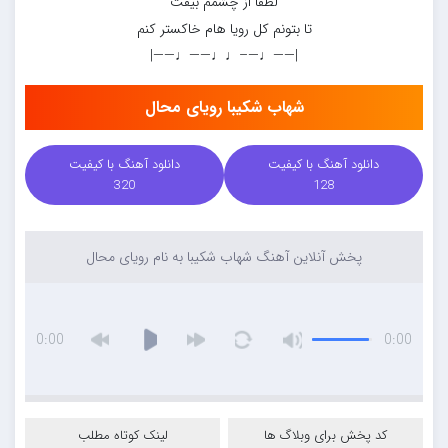
لطفا از چشمم بیفت
تا بتونم کل رویا هام خاکستر کنم
|——♩—–♩♩——♩——|
شهاب شکیبا رویای محال
دانلود آهنگ با کیفیت
دانلود آهنگ با کیفیت
320
128
پخش آنلاین آهنگ شهاب شکیبا به نام رویای محال
0:00
0:00
کد پخش برای وبلاگ ها
لینک کوتاه مطلب