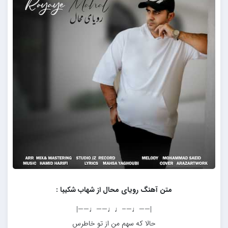
متن آهنگ رویای محال از شهاب شکیبا :
|——♩—–♩♩——♩——|
حالا که سهم من از تو خاطرس