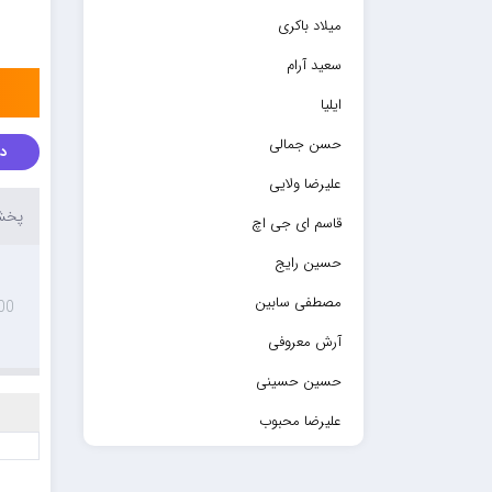
میلاد باکری
سعید آرام
ایلیا
حسن جمالی
دا
علیرضا ولایی
پخش 
قاسم ای جی اچ
حسین رایج
مصطفی سابین
00
آرش معروفی
حسین حسینی
علیرضا محبوب
حسین حصارکی