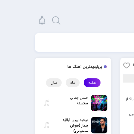
پربازدیدترین آهنگ ها
هفته
ماه
سال
حسن جمالی
ا از
سکسکه
Ne
توحید پیری قراقیه
بیمار (هوش
مصنوعی)