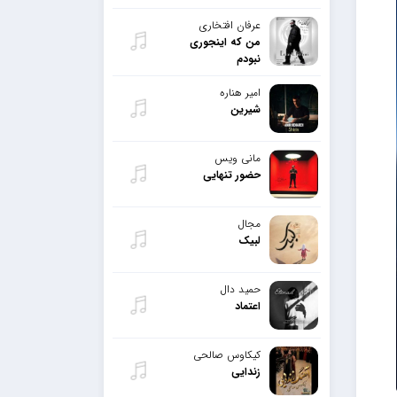
عرفان افتخاری
من که اینجوری
نبودم
امیر هناره
شیرین
مانی ویس
حضور تنهایی
مجال
لبیک
حمید دال
اعتماد
کیکاوس صالحی
زندایی