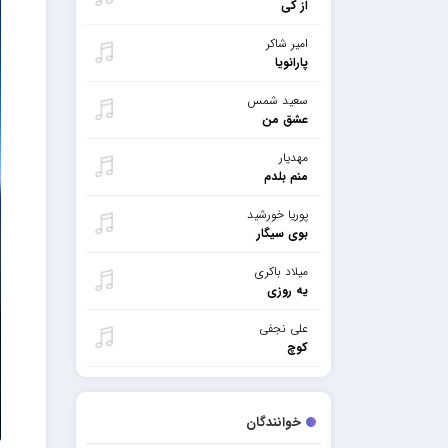
از کی
امیر شاکر
پارانویا
سعید شمس
عشق من
مهدیار
منم بلدم
پوریا خورشید
بوی سیگار
میلاد باکری
یه روزی
علی نجفی
کوچ
خوانندگان