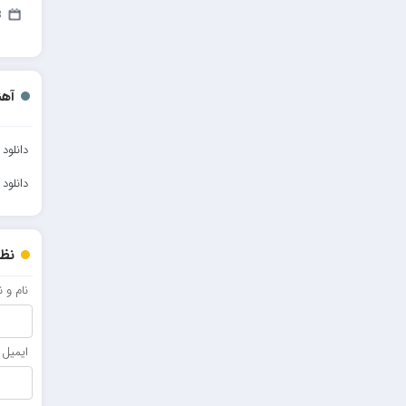
مهدیار
23
کاپیتان
مجید رضوی
آهن
رضا رضانژاد
رضا مرانلو
دانلود
امیر عرفانی
دانلو
رضا صادقی
سعید شمس
نظر
محمد زینعلی
نام و 
میهاد
مهرزاد اسفندیاری
ایمیل
فرشاد میرزایی
مرتضی خدیوی