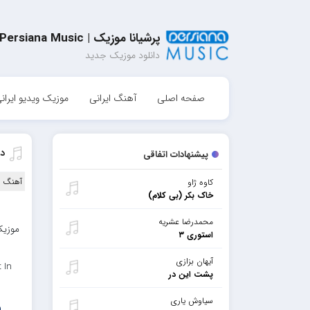
پرشیانا موزیک | Persiana Music
دانلود موزیک جدید
صفحه اصلی
آهنگ ایرانی
موزیک ویدیو ایران
د
پیشنهادات اتفاقی
آهنگ ا
کاوه ژاو
خاک بکر (بی کلام)
محمدرضا عشریه
موزیک
استوری ۳
آیهان بزازی
 In
پشت این در
سیاوش یاری