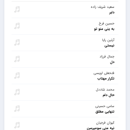
سعید شریف زاده
دلبر
حسین فرخ
به ینی منو تو
آرتین رایا
نیستی
جمال فرزاد
دل
فتحعلی اویسی
تکرار مهتاب
محمد شاددل
حال دلم
سامی حسینی
تنهایی مطلق
کیوان فرجیان
نیه منی سومیرسن