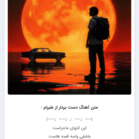
متن آهنگ دست بردار از علیرام :
|——♩—–♩♩——♩——|
این انتهای ماجراست
عاشقی واسه قصه هاست