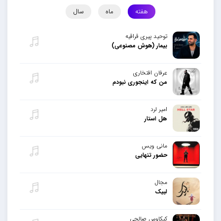
هفته
ماه
سال
توحید پیری قراقیه
بیمار (هوش مصنوعی)
عرفان افتخاری
من که اینجوری نبودم
امیر لرد
هل استار
مانی ویس
حضور تنهایی
مجال
لبیک
کیکاوس صالحی