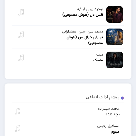
توحید پیری قراقیه
آتش دل (هوش مصنوعی)
محمد علی امینی اسفندارانی
تو باور خیال من (هوش
مصنوعی)
میث
ماسک
پیشنهادات اتفاقی
محمد سیدزاده
بچه شده
اسماعیل رحیمی
میروم