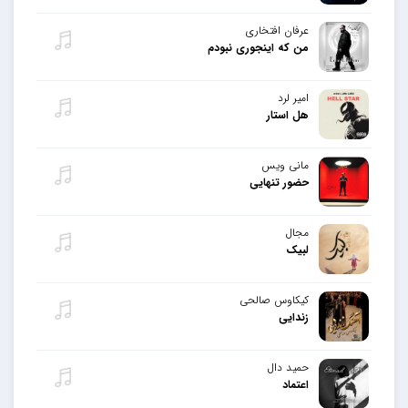
عرفان افتخاری
من که اینجوری نبودم
امیر لرد
هل استار
مانی ویس
حضور تنهایی
مجال
لبیک
کیکاوس صالحی
زندایی
حمید دال
اعتماد