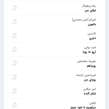
رضا پرهیزکار
لیلای من
امیرام (امیر محمدی)
باغبون
کامدین
دلبری
امید نوایی
آرزو نه رویا
علیرضا باغشاهی
روبراهم
امیرحسین آراسته
رویای من
امیر عرفانی
شکم گنده
ایلتون
میکوبیم تا خود صبح