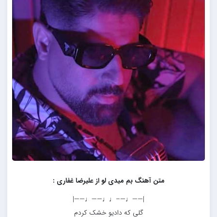
متن آهنگ بم میدی لو از علیرضا غفاری :
|——♩—–♩♩——♩——|
گلی که دادیو خشک کردم