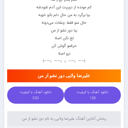
کم مونده از دوریت این آدم نابودشه
بیا برگرد به من حال دلم باتو خوبه
حال منو فقط چشات می‌دونه
بیا دور نشو از من
لج نکن اصلا
حرفمو گوش کن
نرو اصلا
|——♩—–♩♩——♩——|
علیرضا ولایی دور نشو از من
دانلود آهنگ با کیفیت
دانلود آهنگ با کیفیت
320
128
پخش آنلاین آهنگ علیرضا ولایی به نام دور نشو از من