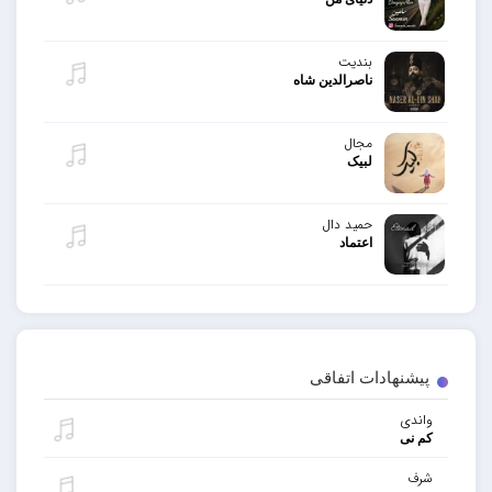
بندیت
ناصرالدین شاه
مجال
لبیک
حمید دال
اعتماد
پیشنهادات اتفاقی
واندی
کم نی
شرف