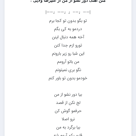
متن آهنگ دور نشو از من از علیرضا ولایی :
|——♩—–♩♩——♩——|
تو بگو بدون تو کجا برم
دردمو به کی بگم
آخه همه دنبال اینن
تورو ازم جدا کنن
این شبا رو زیر بارونم
من باتو آرومم
نگو بری نمیتونم
خودمو بدون تو باور کنم
بیا دور نشو از من
لج نکن از قصد
حرفمو گوش کن
نرو اصلا
بیا برگرد به من
قلبم یکم آروم شه