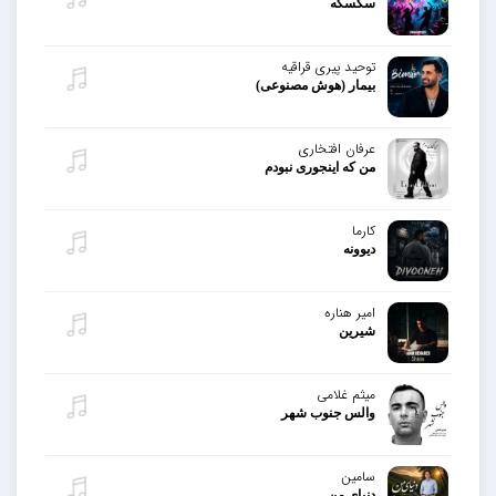
سکسکه
توحید پیری قراقیه
بیمار (هوش مصنوعی)
عرفان افتخاری
من که اینجوری نبودم
کارما
دیوونه
امیر هناره
شیرین
میثم غلامی
والس جنوب شهر
سامین
دنیای من