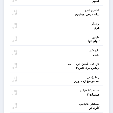
عصبی
شاهین آهی
دیگه حرص نمیخورم
لوسیفر
هرم
مارتین
تنهای تنها
علی شهباز
زمین
دی جی افشین اس ال پی
پرشین مری دنس ۳
رضا یزدانی
صد فرسخ ازت دورم
محمدرضا خزایی
چشمات ۲
مصطفی عابدینی
کاری کن