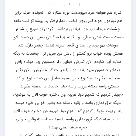
|——♩—–♩♩——♩——|
کناره هم هواعه سرد میبوسمت نوره ستاره کم . نمونده حرف برای
هم دورمون حوله لش روی تخت . ندارم فکر بد پیشه تو تنت داغه
چشمات میخاد آب جو . آیلاس برداشتی کردی تو سریع پر شدم
مست مست شدی ساقی تو . گفتم زیباعه گفتی یعنی من دست لای
موهات یهو پریدم . صدای قلبمه میزنه شدیدا چقدر دارک شد
همش بوده خواب برو گمشو از ذهن من سریع تر . چشمات به رنگه
ملایم آبی شایدم الان کنارش خوابی . از حسمون چی مونده باقی
صدای خندمون میره به آسمون با خیالت کناره آتیش . الان بگی
میخایم میگم نه به دروغ حتی نمیرم ساحل من دمه طلوع تو که
نیستی واسم میشه غروب واسه جایه خالیت یه لحظه سکوت .
«چیکار کردیم که شدیم دوتا غریبه،اون دختره خوب الان یه عوضیه،
دیگه فرق نداری واسم با بقیه ، مثله منه وقتی خوابی خیره میشه
یعنی بهت ،چیکار کردیم که شدیم دوتا غریبه،اون دختره خوب الان
یه عوضیه، دیگه فرق نداری واسم با بقیه ، مثله منه وقتی خوابی
خیره میشه یعنی بهت»
کنارم خالیه جات من موندم و این قافیه ها . نمیخام بگم نیستی