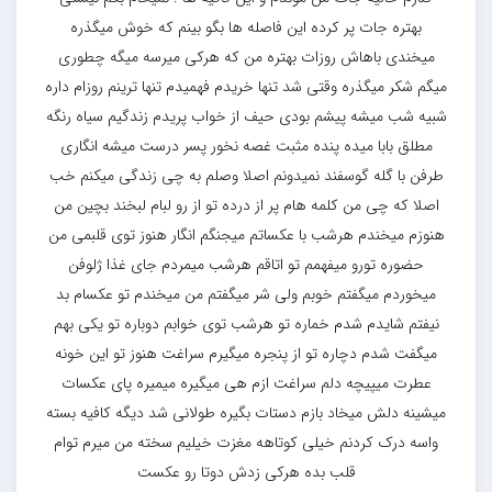
بهتره جات پر کرده این فاصله ها بگو بینم که خوش میگذره
میخندی باهاش روزات بهتره من که هرکی میرسه میگه چطوری
میگم شکر میگذره وقتی شد تنها خریدم فهمیدم تنها ترینم روزام داره
شبیه شب میشه پیشم بودی حیف از خواب پریدم زندگیم سیاه رنگه
مطلق بابا میده پنده مثبت غصه نخور پسر درست میشه انگاری
طرفن با گله گوسفند نمیدونم اصلا وصلم به چی زندگی میکنم خب
اصلا که چی من کلمه هام پر از درده تو از رو لبام لبخند بچین من
هنوزم میخندم هرشب با عکساتم میجنگم انگار هنوز توی قلبمی من
حضوره تورو میفهمم تو اتاقم هرشب میمردم جای غذا ژلوفن
میخوردم میگفتم خوبم ولی شر میگفتم من میخندم تو عکسام بد
نیفتم شایدم شدم خماره تو هرشب توی خوابم دوباره تو یکی بهم
میگفت شدم دچاره تو از پنجره میگیرم سراغت هنوز تو این خونه
عطرت میپیچه دلم سراغت ازم هی میگیره میمیره پای عکسات
میشینه دلش میخاد بازم دستات بگیره طولانی شد دیگه کافیه بسته
واسه درک کردنم خیلی کوتاهه مغزت خیلیم سخته من میرم توام
قلب بده هرکی زدش دوتا رو عکست