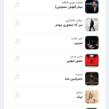
توحید پیری قراقیه
بیمار (هوش مصنوعی)
عرفان افتخاری
من که اینجوری نبودم
امیر هناره
شیرین
مانی ویس
حضور تنهایی
بندیت
ناصرالدین شاه
مجال
لبیک