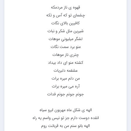
قهوه ی ناز مردمکه
چشمای تو که آس و تکه
کافیین بالای نگات
شیرین مثل شکر و نبات
لشگر میلیونیِ موهات
منو برد سمت نگات
چتری ناز موهات
کشته منو ای داد بیداد
عشقمه دلبریات
من دلم میره برات
آره می میره برات
جونم جونم جونم فدات
الهه ی شکل ماه مهربون ابرو سیاه
انقده دوست دارم جز تو نیس واسم یه راه
الهه بانو سنم من به قربانت روم