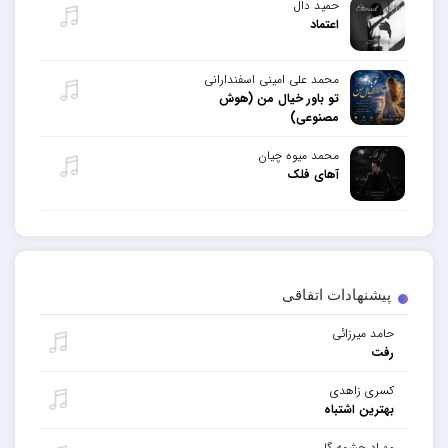
حمید دال
اعتماد
محمد علی امینی اسفندارانی
تو باور خیال من (هوش
مصنوعی)
محمد میوه چیان
آهای فلک
پیشنهادات اتفاقی
حامد میرزائی
رفت
کسری زاهدی
بهترین اشتباه
مهراد چشمه گلی