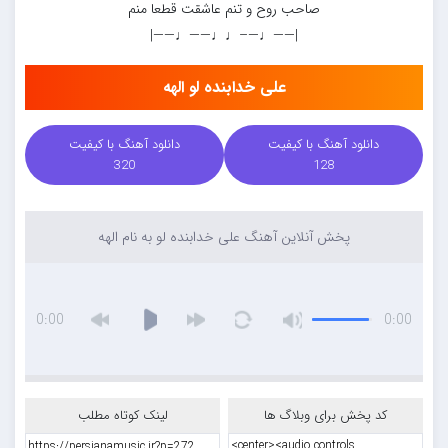
صاحب روح و تنم عاشقت قطعا منم
|——♩—–♩♩——♩——|
علی خدابنده لو الهه
دانلود آهنگ با کیفیت
دانلود آهنگ با کیفیت
320
128
پخش آنلاین آهنگ علی خدابنده لو به نام الهه
0:00
0:00
کد پخش برای وبلاگ ها
لینک کوتاه مطلب