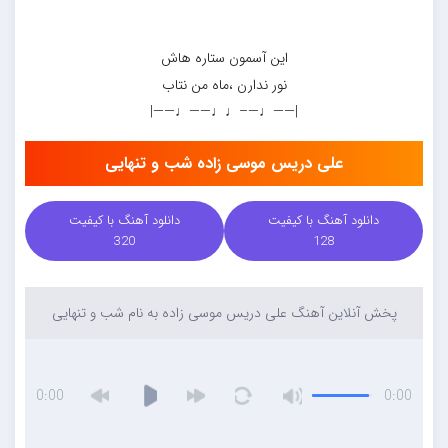
این آسمون ستاره هاش
نور ندارن ،ماه من نتاب
|——♩—–♩♩——♩——|
علی دریس موسی زاده شب و تنهایی
دانلود آهنگ با کیفیت
دانلود آهنگ با کیفیت
320
128
پخش آنلاین آهنگ علی دریس موسی زاده به نام شب و تنهایی
0:00
0:00