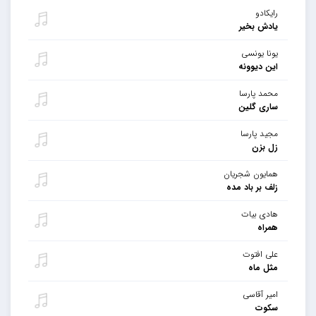
رایکادو
یادش بخیر
یونا یونسی
این دیوونه
محمد پارسا
ساری گلین
مجید پارسا
زل بزن
همایون شجریان
زلف بر باد مده
هادی بیات
همراه
علی افتوت
مثل ماه
امیر آقاسی
سکوت