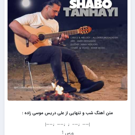
متن آهنگ شب و تنهایی از علی دریس موسی زاده :
|——♩—–♩♩——♩——|
ورس 1