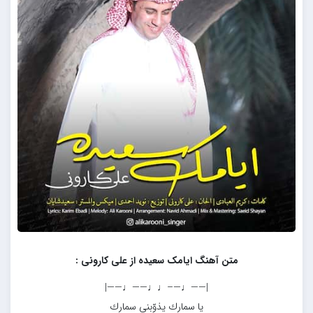
متن آهنگ ایامک سعیده از علی کارونی :
|——♩—–♩♩——♩——|
يا سمارك يذوّبني سمارك