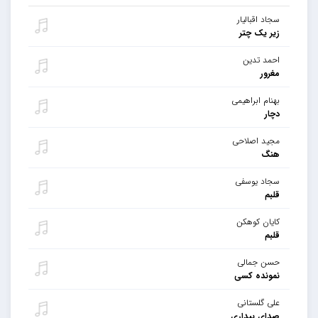
سجاد اقبالیار
زیر یک چتر
احمد تدین
مغرور
بهنام ابراهیمی
دچار
مجید اصلاحی
هنگ
سجاد یوسفی
قلبم
کایان کوهکن
قلبم
حسن جمالی
نمونده کسی
علی گلستانی
صدای بیداری