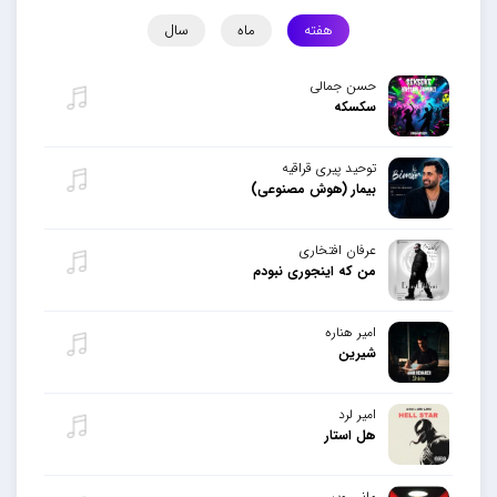
هفته
ماه
سال
حسن جمالی
سکسکه
توحید پیری قراقیه
بیمار (هوش مصنوعی)
عرفان افتخاری
من که اینجوری نبودم
امیر هناره
شیرین
امیر لرد
هل استار
مانی ویس