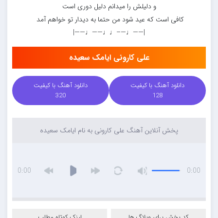
و دلیلش را میدانم دلیل دوری است
کافی است که عید شود من حتما به دیدار تو خواهم آمد
|——♩—–♩♩——♩——|
علی کارونی ایامک سعیده
دانلود آهنگ با کیفیت
دانلود آهنگ با کیفیت
320
128
پخش آنلاین آهنگ علی کارونی به نام ایامک سعیده
0:00
0:00
کد پخش برای وبلاگ ها
لینک کوتاه مطلب