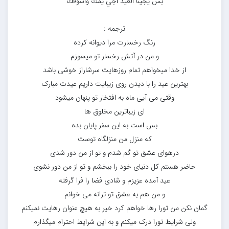
بس يجينا العيد أجي يمّك واشوفك
ترجمه :
رنگ رخسارت مرا دیوانه کرده
و من در آتش رخسار تو میسوزم
از خدا میخواهم تمام روزهایت سرشاراز خوشی باشد
بهترین عید را با دیدن روی زیبایت داریم عیدت مبارک
وقتی می آیی ماه به افتخار تو پنهان میشود
ای زیباترین مخلوق ها
بس است به این سفر پایان بده
که منزل من منزلگاه توست
درهوای عشق تو گم شدم و تو از من دور شدی
حاضر هستم کل دنیای خود را ببخشم و تو از من دور نشوی
عید آمده عزیزم و شادی فضا را فرا گرفته
و من هم به عشق تو ترانه می خوانم
گمان نکن من تورا رها خواهم کرد خیر به هیچ عنوان رهایت نمیکنم
ولی شرایط تورا درک میکنم و به این شرایط احترام میگذارم