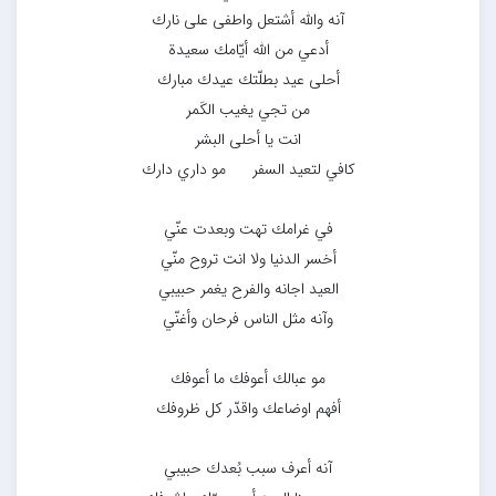
آنه والله أشتعل واطفى على نارك
أدعي من الله أيّامك سعيدة
أحلى عيد بطلّتك عيدك مبارك
من تجي يغيب الكَمر
انت يا أحلى البشر
كافي لتعيد السفر مو داري دارك
في غرامك تهت وبعدت عنّي
أخسر الدنيا ولا انت تروح منّي
العيد اجانه والفرح يغمر حبيبي
وآنه مثل الناس فرحان وأغنّي
مو عبالك أعوفك ما أعوفك
أفهم اوضاعك واقدّر كل ظروفك
آنه أعرف سبب بُعدك حبيبي