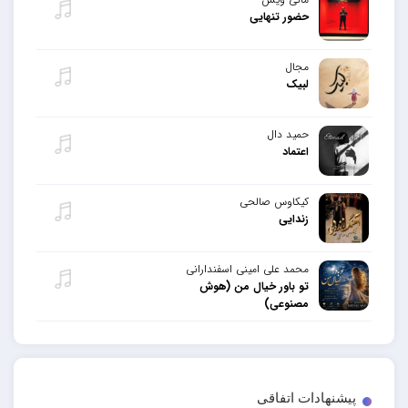
حضور تنهایی
مجال
لبیک
حمید دال
اعتماد
کیکاوس صالحی
زندایی
محمد علی امینی اسفندارانی
تو باور خیال من (هوش
مصنوعی)
پیشنهادات اتفاقی