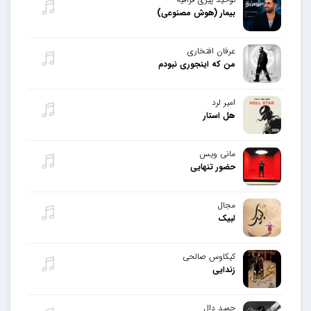
بیمار (هوش مصنوعی)
عرفان افتخاری
من که اینجوری نبودم
امیر لرد
هل استار
مانی ویس
حضور تنهایی
مجال
لبیک
کیکاوس صالحی
زندایی
حمید دال