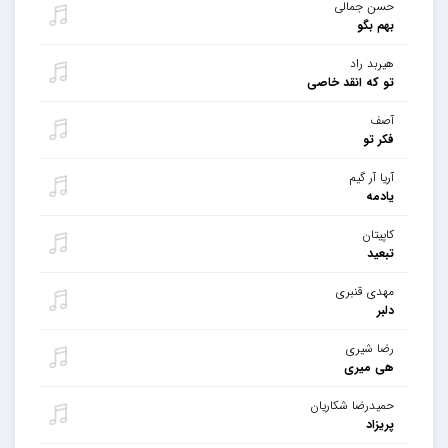
حسن جمالی
بهم بگو
هیربد راد
تو که انقد خاصی
آصف
فکر تو
آریا آر گیم
یادمه
کاپیتان
تبعید
مهدی قنبری
دلبر
رضا شیری
هی میری
حمیدرضا شکاریان
پریزاد