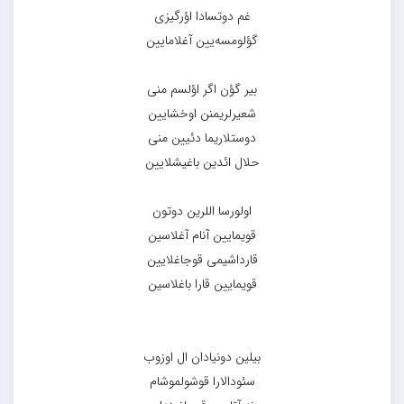
غم دوتسادا اؤرگیزی
گؤلومسه‌یین آغلامایین
بیر گؤن اگر اؤلسم منی
شعیرلریمنن اوخشایین
دوستلاریما دئیین منی
حلال ائدین باغیشلایین
اولورسا اللرین دوتون
قویمایین آنام آغلاسین
قارداشیمی قوجاغلایین
قویمایین قارا باغلاسین
بیلین دونیادان ال اوزوب
سئودالارا قوشولموشام