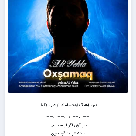
متن آهنگ اوخشاماق از علی یکتا :
|——♩—–♩♩——♩——|
بیر گؤن اگر اؤلسم منی
ماهنیلاریمنا قویلایین