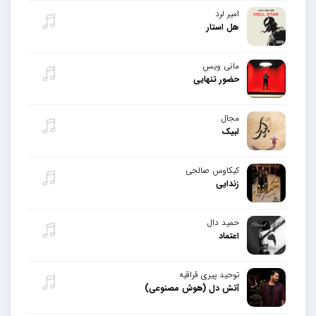
امیر لرد
هل استار
مانی ویس
حضور تنهایی
مجال
لبیک
کیکاوس صالحی
زندایی
حمید دال
اعتماد
توحید پیری قراقیه
آتش دل (هوش مصنوعی)