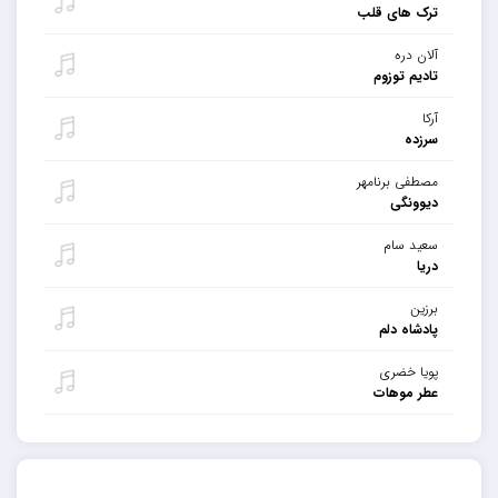
ترک های قلب
آلان دره
تادیم توزوم
آرکا
سرزده
مصطفی برنامهر
دیوونگی
سعید سام
دریا
برزین
پادشاه دلم
پویا خضری
عطر موهات