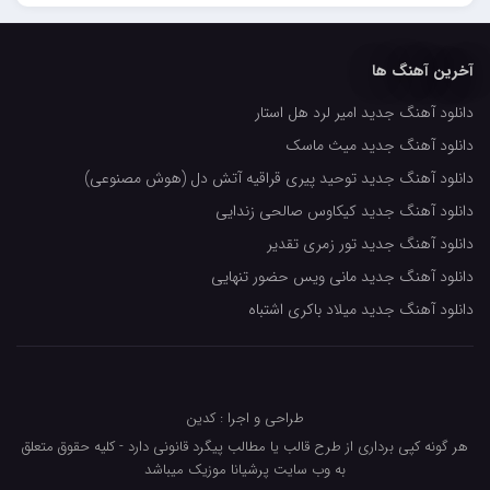
حسین حصارکی
مهدیار
آخرین آهنگ ها
کاپیتان
دانلود آهنگ جدید امیر لرد هل استار
مجید رضوی
دانلود آهنگ جدید میث ماسک
رضا رضانژاد
دانلود آهنگ جدید توحید پیری قراقیه آتش دل (هوش مصنوعی)
رضا مرانلو
دانلود آهنگ جدید کیکاوس صالحی زندایی
امیر عرفانی
دانلود آهنگ جدید تور زمری تقدیر
دانلود آهنگ جدید مانی ویس حضور تنهایی
رضا صادقی
دانلود آهنگ جدید میلاد باکری اشتباه
سعید شمس
محمد زینعلی
میهاد
طراحی و اجرا : کدین
مهرزاد اسفندیاری
هر گونه کپی برداری از طرح قالب یا مطالب پیگرد قانونی دارد - کلیه حقوق متعلق
به وب سایت پرشیانا موزیک میباشد
فرشاد میرزایی